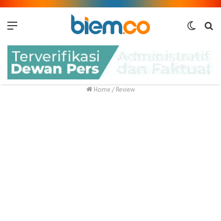
Menu
Switch
Me
skin
Home
/
Review