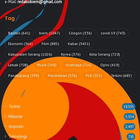
e-Mail:
redaksibiem@gmail.com
Tag
Banten
(641)
biem
(1047)
Cilegon
(336)
covid-19
(743)
Ekonomi
(366)
Film
(885)
Kabar
(3451)
Kabupaten Serang
(1026)
Korea
(376)
Kota Serang
(720)
Lebak
(708)
Musik
(768)
Olahraga
(716)
Opini
(419)
Pandeglang
(399)
Pendidikan
(376)
PLN
(355)
Terkini
(685)
Rubrik
Terkini
19,535
Hiburan
3,354
Inspirasi
2,497
Teknologi
710