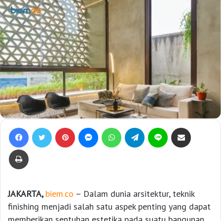
Facebook
Twitter
Pinterest
Messenger
WhatsApp
Telegram
Line
Bagikan lewat e-Mail
Print
JAKARTA,
biem.co
– Dalam dunia arsitektur, teknik
finishing menjadi salah satu aspek penting yang dapat
memberikan sentuhan estetika pada suatu bangunan.