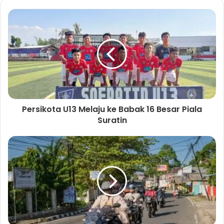
b
c
t
s
e
a
i
b
g
t
o
r
e
o
a
k
m
Persikota U13 Melaju ke Babak 16 Besar Piala
Suratin