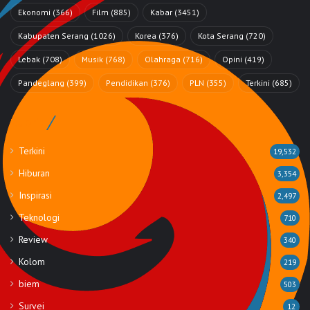
Ekonomi
(366)
Film
(885)
Kabar
(3451)
Kabupaten Serang
(1026)
Korea
(376)
Kota Serang
(720)
Lebak
(708)
Musik
(768)
Olahraga
(716)
Opini
(419)
Pandeglang
(399)
Pendidikan
(376)
PLN
(355)
Terkini
(685)
Rubrik
Terkini
19,532
Hiburan
3,354
Inspirasi
2,497
Teknologi
710
Review
340
Kolom
219
biem
503
Survei
12