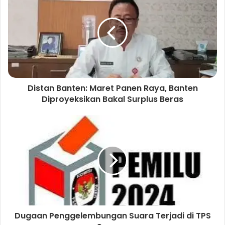
s
e
a
i
b
g
t
o
r
e
o
a
k
m
Distan Banten: Maret Panen Raya, Banten
Diproyeksikan Bakal Surplus Beras
Dugaan Penggelembungan Suara Terjadi di TPS