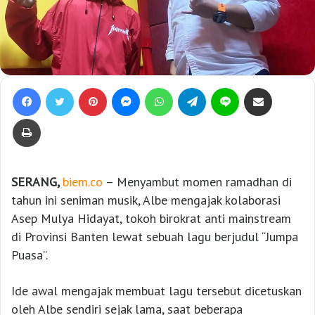
Facebook
Twitter
Pinterest
Messenger
WhatsApp
Telegram
Line
Bagikan lewat e-Mail
Print
SERANG,
biem.co
– Menyambut momen ramadhan di
tahun ini seniman musik, Albe mengajak kolaborasi
Asep Mulya Hidayat, tokoh birokrat anti mainstream
di Provinsi Banten lewat sebuah lagu berjudul “Jumpa
Puasa”.
Ide awal mengajak membuat lagu tersebut dicetuskan
oleh Albe sendiri sejak lama, saat beberapa