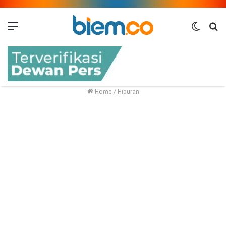
Menu
Switch
Me
skin
Home
/
Hiburan