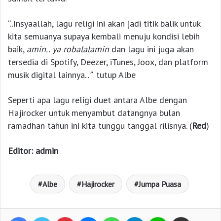
“..Insyaallah, lagu religi ini akan jadi titik balik untuk
kita semuanya supaya kembali menuju kondisi lebih
baik,
amin.. ya robalalamin
dan lagu ini juga akan
tersedia di Spotify, Deezer, iTunes, Joox, dan platform
musik digital lainnya
..”
tutup Albe
Seperti apa lagu religi duet antara Albe dengan
Hajirocker untuk menyambut datangnya bulan
ramadhan tahun ini kita tunggu tanggal rilisnya. (
Red
)
Editor: admin
Albe
Hajirocker
Jumpa Puasa
Facebook
Twitter
Pinterest
Messenger
WhatsApp
Telegram
Line
Bagikan lewat e-Mail