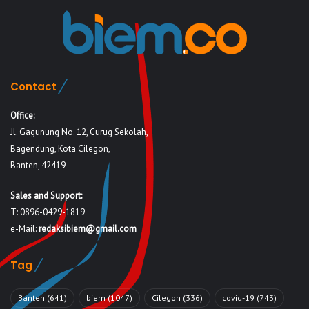
Contact
Office:
Jl. Gagunung No. 12, Curug Sekolah,
Bagendung, Kota Cilegon,
Banten, 42419
Sales and Support:
T: 0896-0429-1819
e-Mail:
redaksibiem@gmail.com
Tag
Banten
(641)
biem
(1047)
Cilegon
(336)
covid-19
(743)