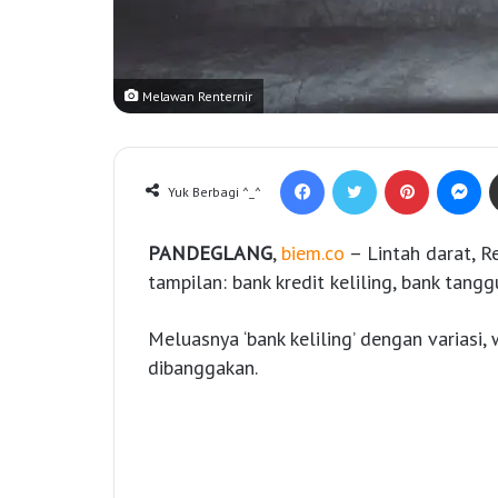
Melawan Renternir
Facebook
Twitter
Pinterest
Messenger
Yuk Berbagi ^_^
PANDEGLANG
,
biem.co
– Lintah darat, R
tampilan: bank kredit keliling, bank tang
Meluasnya ‘bank keliling’ dengan variasi,
dibanggakan.