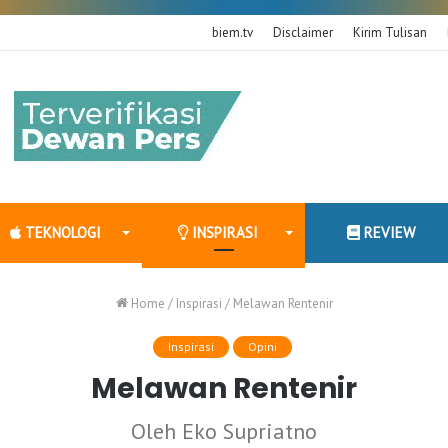
biem.tv
Disclaimer
Kirim Tulisan
TEKNOLOGI
INSPIRASI
REVIEW
Home
/
Inspirasi
/
Melawan Rentenir
Inspirasi
Opini
Melawan Rentenir
Oleh Eko Supriatno