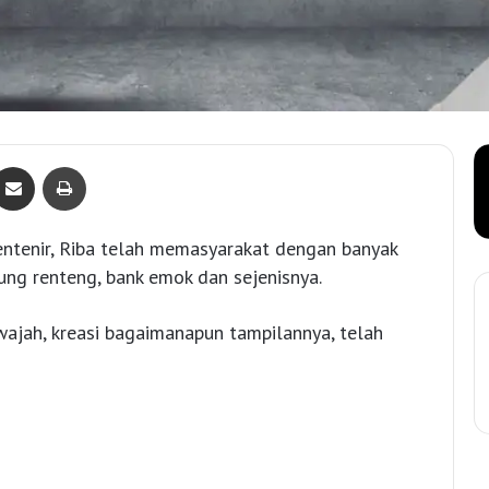
Bagikan lewat e-Mail
Print
entenir, Riba telah memasyarakat dengan banyak
gung renteng, bank emok dan sejenisnya.
 wajah, kreasi bagaimanapun tampilannya, telah