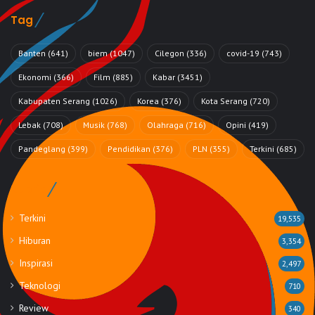
Tag
Banten
(641)
biem
(1047)
Cilegon
(336)
covid-19
(743)
Ekonomi
(366)
Film
(885)
Kabar
(3451)
Kabupaten Serang
(1026)
Korea
(376)
Kota Serang
(720)
Lebak
(708)
Musik
(768)
Olahraga
(716)
Opini
(419)
Pandeglang
(399)
Pendidikan
(376)
PLN
(355)
Terkini
(685)
Rubrik
Terkini
19,535
Hiburan
3,354
Inspirasi
2,497
Teknologi
710
Review
340