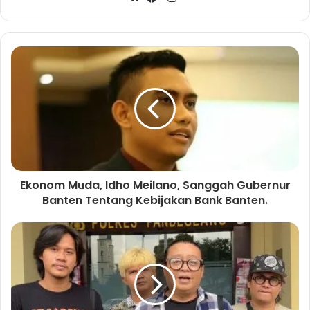
W
F
n
e
a
s
b
c
t
s
e
a
i
b
g
t
o
r
e
o
a
k
m
Ekonom Muda, Idho Meilano, Sanggah Gubernur
Banten Tentang Kebijakan Bank Banten.