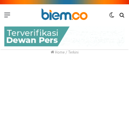
Menu
Switch
Me
skin
Home
/
Terkini