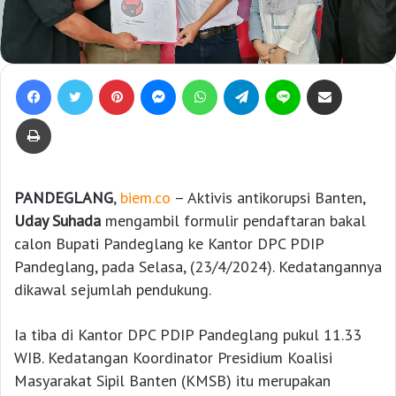
Facebook
Twitter
Pinterest
Messenger
WhatsApp
Telegram
Line
Bagikan lewat e-Mail
Print
PANDEGLANG
,
biem.co
– Aktivis antikorupsi Banten,
Uday Suhada
mengambil formulir pendaftaran bakal
calon Bupati Pandeglang ke Kantor DPC PDIP
Pandeglang, pada Selasa, (23/4/2024). Kedatangannya
dikawal sejumlah pendukung.
Ia tiba di Kantor DPC PDIP Pandeglang pukul 11.33
WIB. Kedatangan Koordinator Presidium Koalisi
Masyarakat Sipil Banten (KMSB) itu merupakan