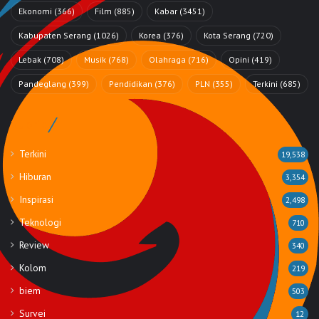
Ekonomi
(366)
Film
(885)
Kabar
(3451)
Kabupaten Serang
(1026)
Korea
(376)
Kota Serang
(720)
Lebak
(708)
Musik
(768)
Olahraga
(716)
Opini
(419)
Pandeglang
(399)
Pendidikan
(376)
PLN
(355)
Terkini
(685)
Rubrik
Terkini
19,538
Hiburan
3,354
Inspirasi
2,498
Teknologi
710
Review
340
Kolom
219
biem
503
Survei
12