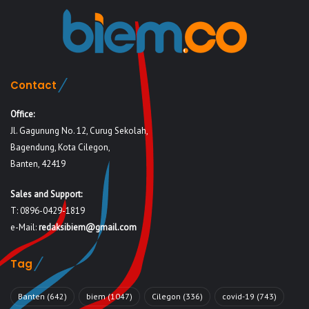
Contact
Office:
Jl. Gagunung No. 12, Curug Sekolah,
Bagendung, Kota Cilegon,
Banten, 42419
Sales and Support:
T: 0896-0429-1819
e-Mail:
redaksibiem@gmail.com
Tag
Banten
(642)
biem
(1047)
Cilegon
(336)
covid-19
(743)