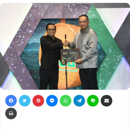
Facebook
Twitter
Pinterest
Messenger
WhatsApp
Telegram
Line
Bagikan lewat e-Mail
Print