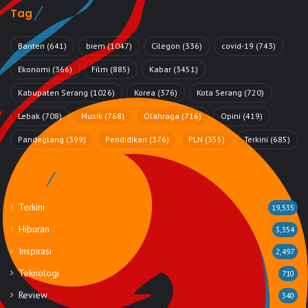
Tag
Banten
(641)
biem
(1047)
Cilegon
(336)
covid-19
(743)
Ekonomi
(366)
Film
(885)
Kabar
(3451)
Kabupaten Serang
(1026)
Korea
(376)
Kota Serang
(720)
Lebak
(708)
Musik
(768)
Olahraga
(716)
Opini
(419)
Pandeglang
(399)
Pendidikan
(376)
PLN
(355)
Terkini
(685)
Rubrik
Terkini
19,535
Hiburan
3,354
Inspirasi
2,497
Teknologi
710
Review
340