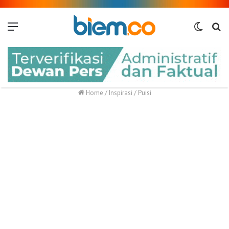
Menu
Switch
Me
skin
Home
/
Inspirasi
/
Puisi