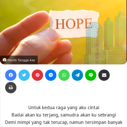
Meniti Tangga Asa
Facebook
Twitter
Pinterest
Messenger
WhatsApp
Telegram
Line
Bagikan lewat e-Mail
Print
Untuk kedua raga yang aku cintai
Badai akan ku terjang, samudra akan ku sebrangi
Demi mimpi yang tak terucap, namun tersimpan banyak