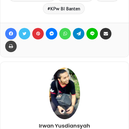
KPw BI Banten
Facebook
Twitter
Pinterest
Messenger
WhatsApp
Telegram
Line
Bagikan lewat e-Mail
Print
Irwan Yusdiansyah