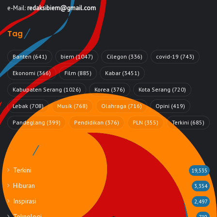
e-Mail:
redaksibiem@gmail.com
Tag
Banten
(641)
biem
(1047)
Cilegon
(336)
covid-19
(743)
Ekonomi
(366)
Film
(885)
Kabar
(3451)
Kabupaten Serang
(1026)
Korea
(376)
Kota Serang
(720)
Lebak
(708)
Musik
(768)
Olahraga
(716)
Opini
(419)
Pandeglang
(399)
Pendidikan
(376)
PLN
(355)
Terkini
(685)
Rubrik
Terkini
19,535
Hiburan
3,354
Inspirasi
2,497
Teknologi
710