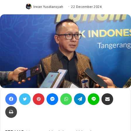
Irwan Yusdiansyah
22 December 2024
Facebook
Twitter
Pinterest
Messenger
WhatsApp
Telegram
Line
Bagikan lewat e-Mail
Print