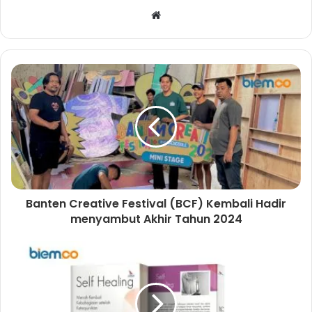
W
e
b
s
i
t
e
Banten Creative Festival (BCF) Kembali Hadir
menyambut Akhir Tahun 2024