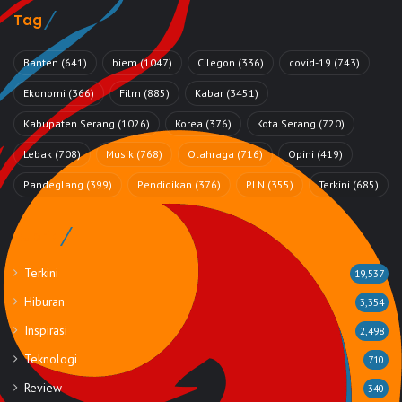
Tag
Banten
(641)
biem
(1047)
Cilegon
(336)
covid-19
(743)
Ekonomi
(366)
Film
(885)
Kabar
(3451)
Kabupaten Serang
(1026)
Korea
(376)
Kota Serang
(720)
Lebak
(708)
Musik
(768)
Olahraga
(716)
Opini
(419)
Pandeglang
(399)
Pendidikan
(376)
PLN
(355)
Terkini
(685)
Rubrik
Terkini
19,537
Hiburan
3,354
Inspirasi
2,498
Teknologi
710
Review
340