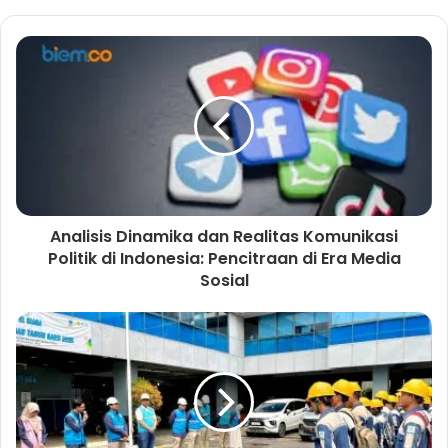
e
a
s
b
c
t
s
e
a
i
b
g
t
o
r
e
o
a
k
m
Analisis Dinamika dan Realitas Komunikasi
Politik di Indonesia: Pencitraan di Era Media
Sosial