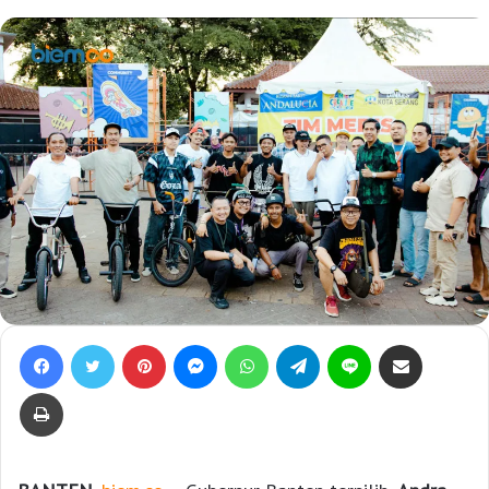
Facebook
Twitter
Pinterest
Messenger
WhatsApp
Telegram
Line
Bagikan lewat e-Mail
Print