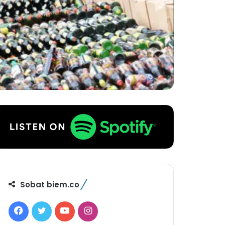
Sobat biem.co
F
T
Y
I