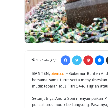
Facebook
Twitter
Pinterest
Messenger
Yuk Berbagi ^_^
BANTEN,
biem.co
– Gubernur Banten Andr
bersama-sama turut serta menyukseskan 
mudik lebaran Idul Fitri 1446 Hijriah ata
Selanjutnya, Andra Soni menyampaikan Pr
puncak arus mudik berlangsung. Pasalnya