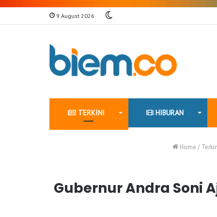
Switch
9 August 2026
skin
TERKINI
HIBURAN
Home
/
Terkin
Gubernur Andra Soni A