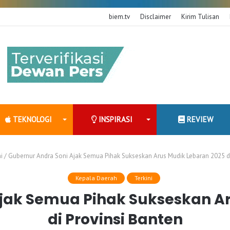
biem.tv
Disclaimer
Kirim Tulisan
TEKNOLOGI
INSPIRASI
REVIEW
i
/
Gubernur Andra Soni Ajak Semua Pihak Sukseskan Arus Mudik Lebaran 2025 di
Kepala Daerah
Terkini
jak Semua Pihak Sukseskan A
di Provinsi Banten