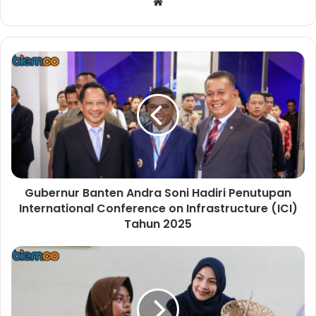
W
e
b
s
i
t
e
Gubernur Banten Andra Soni Hadiri Penutupan
International Conference on Infrastructure (ICI)
Tahun 2025