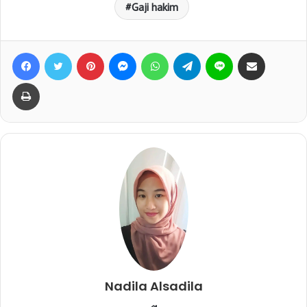
Gaji hakim
Facebook
Twitter
Pinterest
Messenger
WhatsApp
Telegram
Line
Bagikan lewat e-Mail
Print
Nadila Alsadila