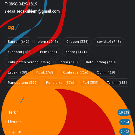
T: 0896-0429-1819
e-Mail:
redaksibiem@gmail.com
Tag
Banten
(642)
biem
(1047)
Cilegon
(336)
covid-19
(743)
Ekonomi
(366)
Film
(885)
Kabar
(3451)
Kabupaten Serang
(1026)
Korea
(376)
Kota Serang
(720)
Lebak
(708)
Musik
(768)
Olahraga
(716)
Opini
(419)
Pandeglang
(399)
Pendidikan
(376)
PLN
(355)
Terkini
(685)
Rubrik
Terkini
19,538
Hiburan
3,354
Inspirasi
2,498