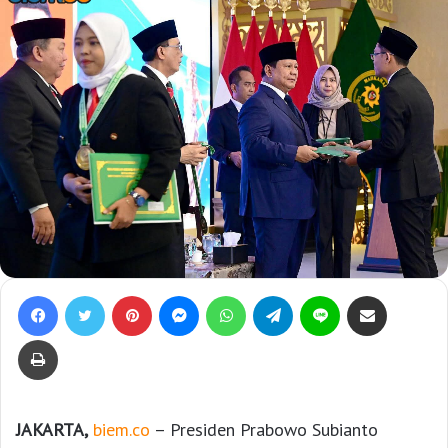
Facebook
Twitter
Pinterest
Messenger
WhatsApp
Telegram
Line
Bagikan lewat e-Mail
Print
JAKARTA,
biem.co
– Presiden Prabowo Subianto