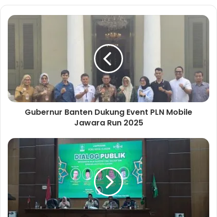
b
s
i
t
e
Gubernur Banten Dukung Event PLN Mobile
Jawara Run 2025