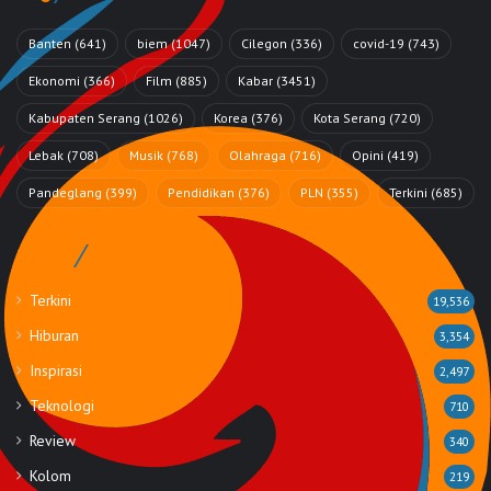
Banten
(641)
biem
(1047)
Cilegon
(336)
covid-19
(743)
Ekonomi
(366)
Film
(885)
Kabar
(3451)
Kabupaten Serang
(1026)
Korea
(376)
Kota Serang
(720)
Lebak
(708)
Musik
(768)
Olahraga
(716)
Opini
(419)
Pandeglang
(399)
Pendidikan
(376)
PLN
(355)
Terkini
(685)
Rubrik
Terkini
19,536
Hiburan
3,354
Inspirasi
2,497
Teknologi
710
Review
340
Kolom
219