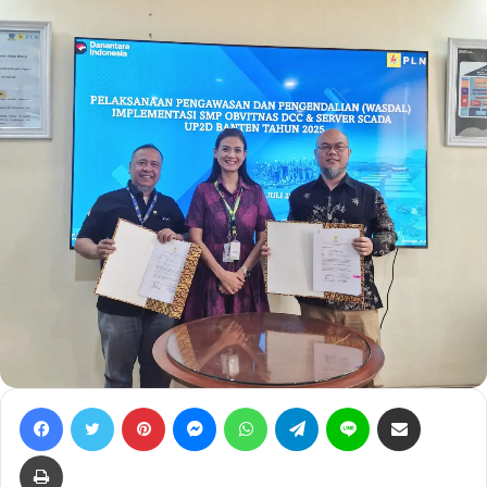
Facebook
Twitter
Pinterest
Messenger
WhatsApp
Telegram
Line
Bagikan lewat e-Mail
Print