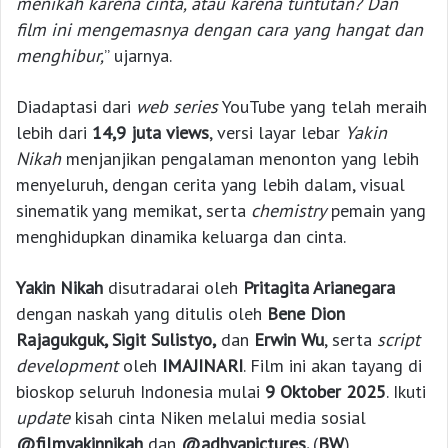
menikah karena cinta, atau karena tuntutan? Dan
film ini mengemasnya dengan cara yang hangat dan
menghibur,
” ujarnya.
Diadaptasi dari
web series
YouTube yang telah meraih
lebih dari
14,9 juta views
, versi layar lebar
Yakin
Nikah
menjanjikan pengalaman menonton yang lebih
menyeluruh, dengan cerita yang lebih dalam, visual
sinematik yang memikat, serta
chemistry
pemain yang
menghidupkan dinamika keluarga dan cinta.
Yakin Nikah
disutradarai oleh
Pritagita Arianegara
dengan naskah yang ditulis oleh
Bene Dion
Rajagukguk, Sigit Sulistyo,
dan
Erwin Wu
, serta
script
development
oleh
IMAJINARI
. Film ini akan tayang di
bioskop seluruh Indonesia mulai
9 Oktober 2025
. Ikuti
update
kisah cinta Niken melalui media sosial
@filmyakinnikah
dan
@adhyapictures.
(
BW
)