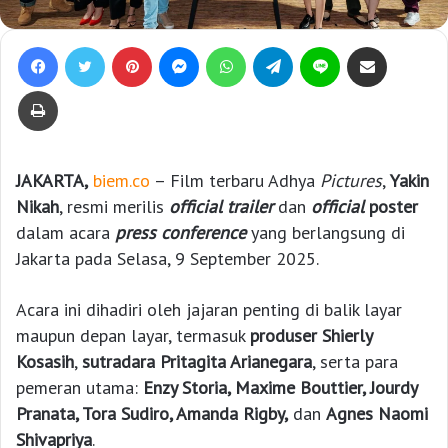
Facebook
Twitter
Pinterest
Messenger
WhatsApp
Telegram
Line
Bagikan lewat e-Mail
Print
JAKARTA,
biem.co
– Film terbaru Adhya
Pictures
,
Yakin
Nikah
, resmi merilis
official trailer
dan
official
poster
dalam acara
press conference
yang berlangsung di
Jakarta pada Selasa, 9 September 2025.
Acara ini dihadiri oleh jajaran penting di balik layar
maupun depan layar, termasuk
produser Shierly
Kosasih
,
sutradara Pritagita Arianegara
, serta para
pemeran utama:
Enzy Storia, Maxime Bouttier, Jourdy
Pranata, Tora Sudiro, Amanda Rigby,
dan
Agnes Naomi
Shivapriya
.