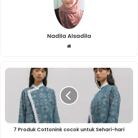
Nadila Alsadila
W
e
b
s
i
t
e
7 Produk Cottonink cocok untuk Sehari-hari