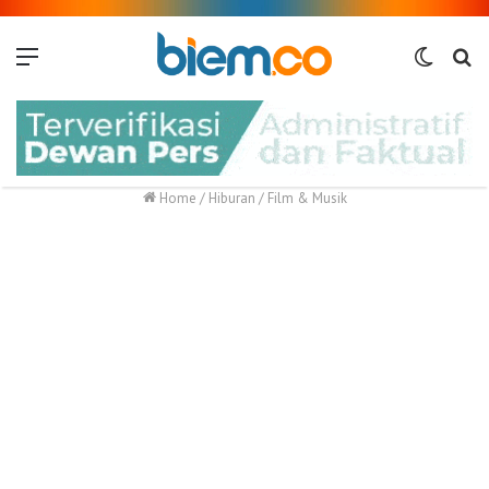
Menu
Switch
Me
skin
Home
/
Hiburan
/
Film & Musik