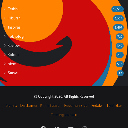
Terkini
19,535
Hiburan
3,354
Inspirasi
2,497
Teknologi
710
Review
340
Kolom
219
biem
503
Survei
12
© Copyright 2026, All Rights Reserved
biem.tv
Disclaimer
Kirim Tulisan
Pedoman Siber
Redaksi
Tarif Iklan
Tentang biem.co