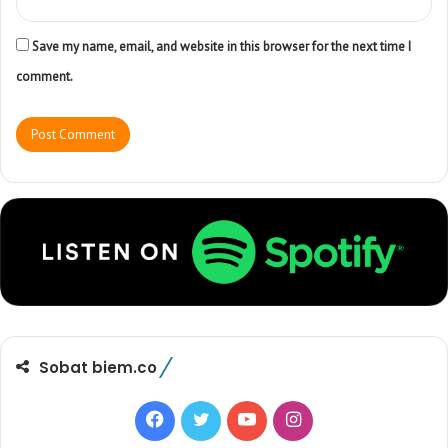
Save my name, email, and website in this browser for the next time I
comment.
Sobat biem.co
F
T
Y
I