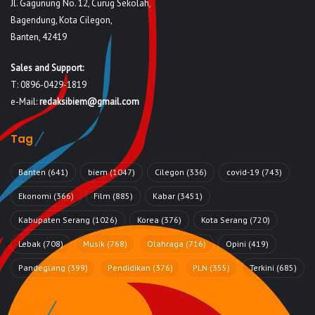
Jl. Gagunung No. 12, Curug Sekolah,
Bagendung, Kota Cilegon,
Banten, 42419
Sales and Support:
T: 0896-0429-1819
e-Mail:
redaksibiem@gmail.com
Tag
Banten
(641)
biem
(1047)
Cilegon
(336)
covid-19
(743)
Ekonomi
(366)
Film
(885)
Kabar
(3451)
Kabupaten Serang
(1026)
Korea
(376)
Kota Serang
(720)
Lebak
(708)
Musik
(768)
Olahraga
(716)
Opini
(419)
Pandeglang
(399)
Pendidikan
(376)
PLN
(355)
Terkini
(685)
Rubrik