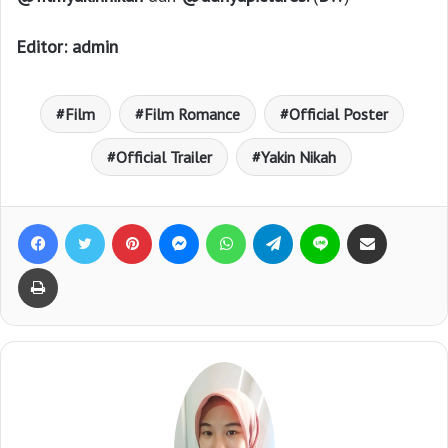
Editor: admin
Film
Film Romance
Official Poster
Official Trailer
Yakin Nikah
Facebook
Twitter
Pinterest
Messenger
WhatsApp
Telegram
Line
Bagikan lewat e-Mail
Print