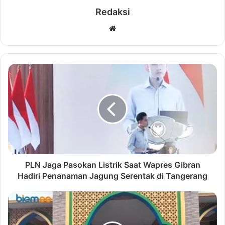
Redaksi
W
e
b
s
i
t
e
PLN Jaga Pasokan Listrik Saat Wapres Gibran
Hadiri Penanaman Jagung Serentak di Tangerang