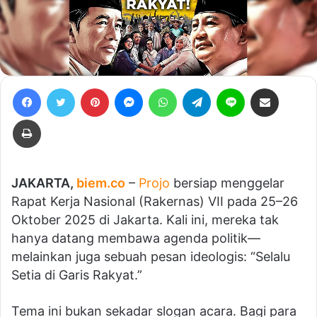
Facebook
Twitter
Pinterest
Messenger
WhatsApp
Telegram
Line
Bagikan lewat e-Mail
Print
JAKARTA,
biem.co
–
Projo
bersiap menggelar
Rapat Kerja Nasional (Rakernas) VII pada 25–26
Oktober 2025 di Jakarta. Kali ini, mereka tak
hanya datang membawa agenda politik—
melainkan juga sebuah pesan ideologis: “Selalu
Setia di Garis Rakyat.”
Tema ini bukan sekadar slogan acara. Bagi para