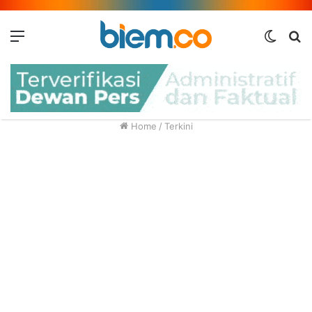
Menu
Switc
M
skin
Home
/
Terkini