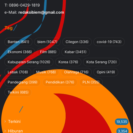
T: 0896-0429-1819
e-Mail:
redaksibiem@gmail.com
Tag
Banten
(641)
biem
(1047)
Cilegon
(336)
covid-19
(743)
Ekonomi
(366)
Film
(885)
Kabar
(3451)
Kabupaten Serang
(1026)
Korea
(376)
Kota Serang
(720)
Lebak
(708)
Musik
(768)
Olahraga
(716)
Opini
(419)
Pandeglang
(399)
Pendidikan
(376)
PLN
(355)
Terkini
(685)
Rubrik
Terkini
19,535
Hiburan
3,354