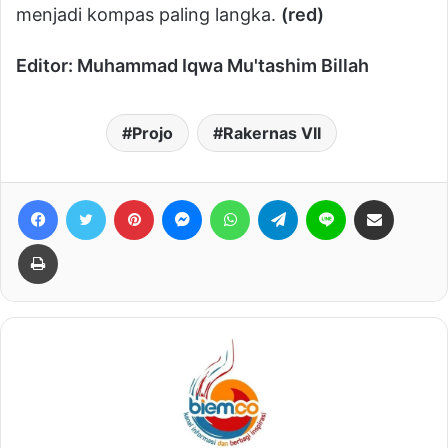
menjadi kompas paling langka.
(red)
Editor: Muhammad Iqwa Mu'tashim Billah
Projo
Rakernas VII
Facebook
Twitter
Pinterest
Messenger
WhatsApp
Telegram
Line
Bagikan lewat e-Mail
Print