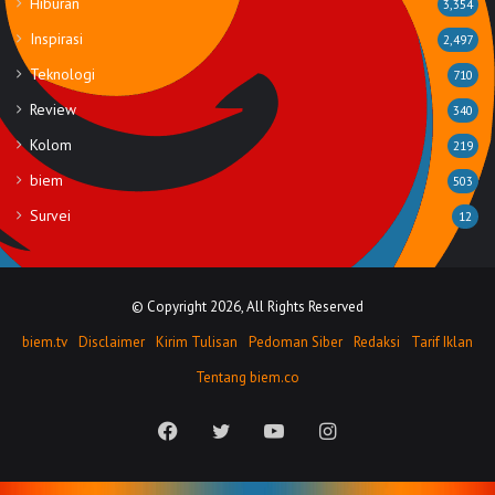
Hiburan
3,354
Inspirasi
2,497
Teknologi
710
Review
340
Kolom
219
biem
503
Survei
12
© Copyright 2026, All Rights Reserved
biem.tv
Disclaimer
Kirim Tulisan
Pedoman Siber
Redaksi
Tarif Iklan
Tentang biem.co
Facebook
Twitter
YouTube
Instagram