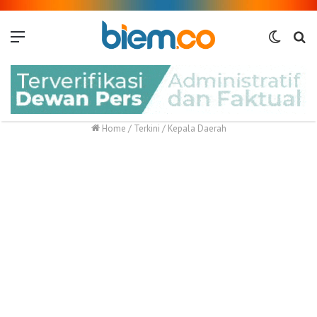
Menu
Switch
Me
skin
Home
/
Terkini
/
Kepala Daerah