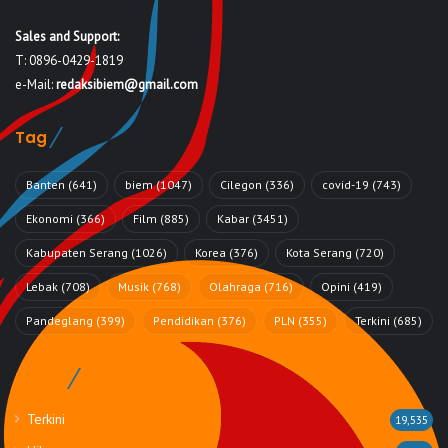
Sales and Support:
T: 0896-0429-1819
e-Mail:
redaksibiem@gmail.com
Tag
Banten
(641)
biem
(1047)
Cilegon
(336)
covid-19
(743)
Ekonomi
(366)
Film
(885)
Kabar
(3451)
Kabupaten Serang
(1026)
Korea
(376)
Kota Serang
(720)
Lebak
(708)
Musik
(768)
Olahraga
(716)
Opini
(419)
Pandeglang
(399)
Pendidikan
(376)
PLN
(355)
Terkini
(685)
Rubrik
Terkini
19,535