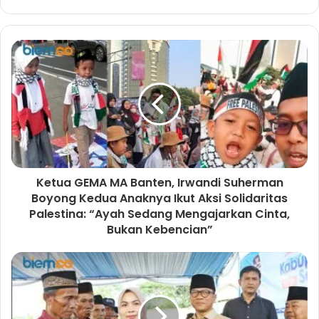
W
F
n
e
a
s
b
c
t
s
e
a
i
b
g
t
o
r
e
o
a
k
m
Ketua GEMA MA Banten, Irwandi Suherman
Boyong Kedua Anaknya Ikut Aksi Solidaritas
Palestina: “Ayah Sedang Mengajarkan Cinta,
Bukan Kebencian”