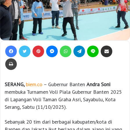
Facebook
Twitter
Pinterest
Messenger
WhatsApp
Telegram
Line
Bagikan lewat e-Mail
Print
SERANG,
biem.co
– Gubernur Banten
Andra Soni
membuka Turnamen Voli Piala Gubernur Banten 2025
di Lapangan Voli Taman Graha Asri, Sayabulu, Kota
Serang, Sabtu (11/10/2025).
Sebanyak 20 tim dari berbagai kabupaten/kota di
Banten dan Jakarta ikut berlaga dalam ajang ini yang