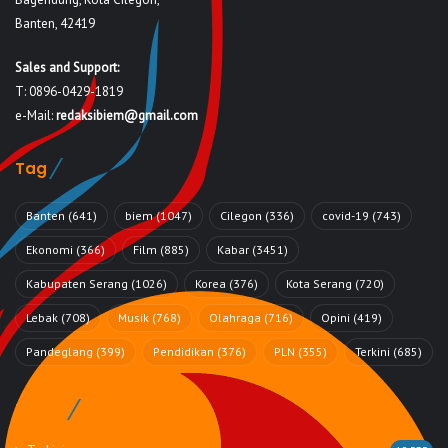
Banten, 42419
Sales and Support:
T: 0896-0429-1819
e-Mail:
redaksibiem@gmail.com
Tag
Banten
(641)
biem
(1047)
Cilegon
(336)
covid-19
(743)
Ekonomi
(366)
Film
(885)
Kabar
(3451)
Kabupaten Serang
(1026)
Korea
(376)
Kota Serang
(720)
Lebak
(708)
Musik
(768)
Olahraga
(716)
Opini
(419)
Pandeglang
(399)
Pendidikan
(376)
PLN
(355)
Terkini
(685)
Rubrik