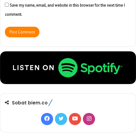
Save my name, email, and website in this browser for the next time I
comment.
Sobat biem.co
F
T
Y
I
a
w
o
n