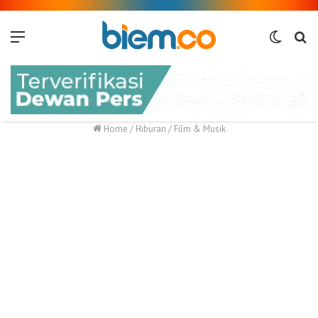
Menu
Switch
Me
skin
Home
/
Hiburan
/
Film & Musik