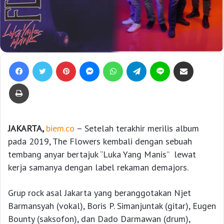
Facebook
Twitter
Pinterest
Messenger
WhatsApp
Telegram
Line
Bagikan lewat e-Mail
Print
JAKARTA,
biem.co
– Setelah terakhir merilis album
pada 2019, The Flowers kembali dengan sebuah
tembang anyar bertajuk “Luka Yang Manis” lewat
kerja samanya dengan label rekaman demajors.
Grup rock asal Jakarta yang beranggotakan Njet
Barmansyah (vokal), Boris P. Simanjuntak (gitar), Eugen
Bounty (saksofon), dan Dado Darmawan (drum),