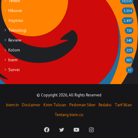
Terkini
19,535
Hiburan
3,354
Inspirasi
2,497
Teknologi
710
Review
340
Kolom
219
biem
503
Survei
12
© Copyright 2026, All Rights Reserved
biem.tv
Disclaimer
Kirim Tulisan
Pedoman Siber
Redaksi
Tarif Iklan
Tentang biem.co
Facebook
Twitter
YouTube
Instagram