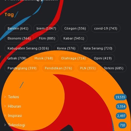
Tag
Banten
(641)
biem
(1047)
Cilegon
(336)
covid-19
(743)
Ekonomi
(366)
Film
(885)
Kabar
(3451)
Kabupaten Serang
(1026)
Korea
(376)
Kota Serang
(720)
Lebak
(708)
Musik
(768)
Olahraga
(716)
Opini
(419)
Pandeglang
(399)
Pendidikan
(376)
PLN
(355)
Terkini
(685)
Rubrik
Terkini
19,535
Hiburan
3,354
Inspirasi
2,497
Teknologi
710