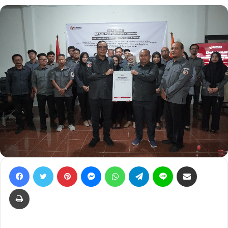
Facebook
Twitter
Pinterest
Messenger
WhatsApp
Telegram
Line
Bagikan lewat e-Mail
Print