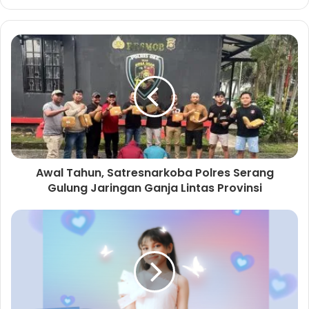
e
b
s
i
t
e
Awal Tahun, Satresnarkoba Polres Serang
Gulung Jaringan Ganja Lintas Provinsi