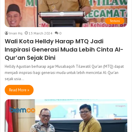
Terkini
Irvan Hq
13 March 2024
0
Wali Kota Helldy Harap MTQ Jadi
Inspirasi Generasi Muda Lebih Cinta Al-
Qur’an Sejak Dini
Helldy Agustian berharap agar Musabaqoh Tilawatil Qur'an (MTQ) dapat
menjadi inspirasi bagi generasi muda untuk lebih mencintai Al-Qur'an
sejak usia…
Read More »