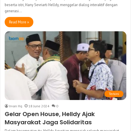
beserta istri, Hany Sevriarti Helldy, menggelar dialog interaktif dengan
generasi…
Read More »
Terkini
Irvan Hq
18 June 2024
0
Gelar Open House, Helldy Ajak
Masyarakat Jaga Solidaritas
Dalam kesempatan itu, Helldy Agustian mengajak seluruh masyarakat