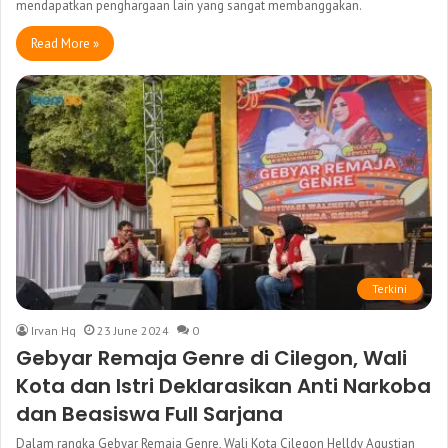
mendapatkan penghargaan lain yang sangat membanggakan.
Read More »
Terkini
Irvan Hq
23 June 2024
0
Gebyar Remaja Genre di Cilegon, Wali
Kota dan Istri Deklarasikan Anti Narkoba
dan Beasiswa Full Sarjana
Dalam rangka Gebyar Remaja Genre, Wali Kota Cilegon Helldy Agustian