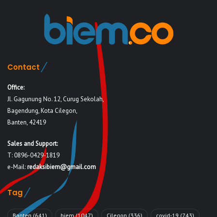
Contact
Office:
Jl. Gagunung No. 12, Curug Sekolah,
Bagendung, Kota Cilegon,
Banten, 42419
Sales and Support:
T: 0896-0429-1819
e-Mail:
redaksibiem@gmail.com
Tag
Banten
(641)
biem
(1047)
Cilegon
(336)
covid-19
(743)