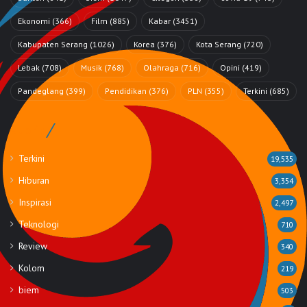
Ekonomi
(366)
Film
(885)
Kabar
(3451)
Kabupaten Serang
(1026)
Korea
(376)
Kota Serang
(720)
Lebak
(708)
Musik
(768)
Olahraga
(716)
Opini
(419)
Pandeglang
(399)
Pendidikan
(376)
PLN
(355)
Terkini
(685)
Rubrik
Terkini
19,535
Hiburan
3,354
Inspirasi
2,497
Teknologi
710
Review
340
Kolom
219
biem
503