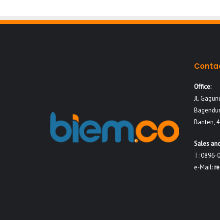
Conta
Office:
Jl. Gagun
Bagendun
Banten, 
Sales and
T: 0896-
e-Mail:
r