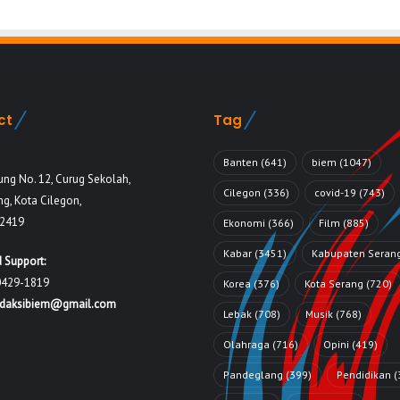
ct
Tag
Banten
(641)
biem
(1047)
ung No. 12, Curug Sekolah,
Cilegon
(336)
covid-19
(743)
g, Kota Cilegon,
42419
Ekonomi
(366)
Film
(885)
Kabar
(3451)
Kabupaten Seran
 Support:
0429-1819
Korea
(376)
Kota Serang
(720)
edaksibiem@gmail.com
Lebak
(708)
Musik
(768)
Olahraga
(716)
Opini
(419)
Pandeglang
(399)
Pendidikan
(