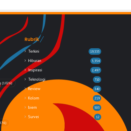
Rubrik
Terkini
19,535
Hiburan
3,354
Inspirasi
2,497
Teknologi
710
g
(1026)
Review
340
Kolom
219
biem
503
Survei
12
376)