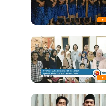
Terki
Terki