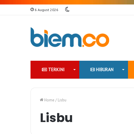
Switch
6 August 2026
skin
TERKINI
HIBURAN
Home
/
Lisbu
Lisbu