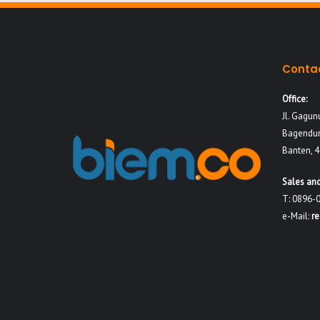
Conta
Office:
Jl. Gagun
Bagendun
Banten, 
Sales and
T: 0896-
e-Mail:
r