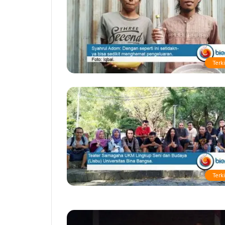
Terki
Terki