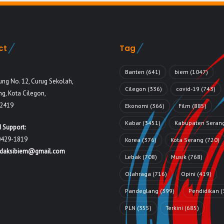
ct
Tag
Banten
(641)
biem
(1047)
ung No. 12, Curug Sekolah,
Cilegon
(336)
covid-19
(743)
g, Kota Cilegon,
42419
Ekonomi
(366)
Film
(885)
Kabar
(3451)
Kabupaten Seran
 Support:
0429-1819
Korea
(376)
Kota Serang
(720)
edaksibiem@gmail.com
Lebak
(708)
Musik
(768)
Olahraga
(716)
Opini
(419)
Pandeglang
(399)
Pendidikan
(
PLN
(355)
Terkini
(685)