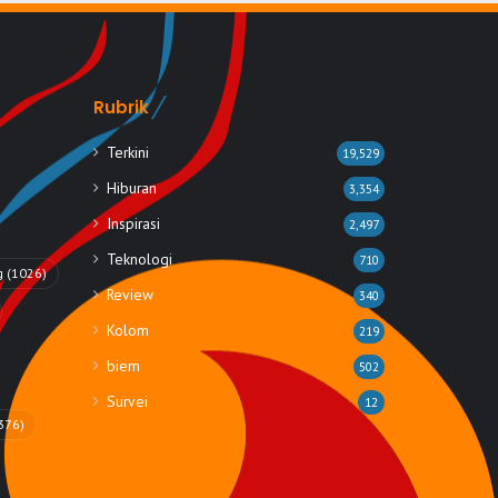
Rubrik
Terkini
19,529
Hiburan
3,354
Inspirasi
2,497
Teknologi
710
g
(1026)
Review
340
Kolom
219
biem
502
Survei
12
376)