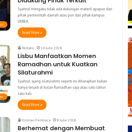
Didukung Pihak Terkait
Syahrul mengaku tidak ada dukungan materil apapun dari
pihak pemerintah daerah atau pun dari pihak kampus
UNIBA.
ni
Read More »
Redaksi
10 June 2018
Lisbu Manfaatkan Momen
Ramadhan untuk Kuatkan
Silaturahmi
Syahrul, ajang silaturahmi seperti ini diharapkan bukan
hanya terjadi di bulan Ramadhan saja atau satu tahun
satu kali.
ni
Read More »
Kiriman Pembaca
8 June 2018
Berhemat dengan Membuat