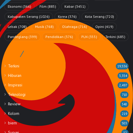
Ekonomi
(366)
Film
(885)
Kabar
(3451)
Kabupaten Serang
(1026)
Korea
(376)
Kota Serang
(720)
Lebak
(708)
Musik
(768)
Olahraga
(716)
Opini
(419)
Pandeglang
(399)
Pendidikan
(376)
PLN
(355)
Terkini
(685)
Rubrik
Terkini
19,536
Hiburan
3,354
Inspirasi
2,497
Teknologi
710
Review
340
Kolom
219
biem
503
Survei
12