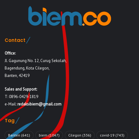
Contact
Office:
Jl. Gagunung No. 12, Curug Sekolah,
Bagendung, Kota Cilegon,
Banten, 42419
Sales and Support:
T: 0896-0429-1819
e-Mail:
redaksibiem@gmail.com
Tag
Banten
(641)
biem
(1047)
Cilegon
(336)
covid-19
(743)