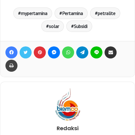
mypertamina
Pertamina
petralite
solar
Subsidi
Facebook
Twitter
Pinterest
Messenger
WhatsApp
Telegram
Line
Bagikan lewat e-Mail
Print
Redaksi