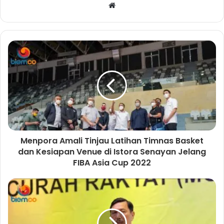
W
e
b
s
i
t
e
Menpora Amali Tinjau Latihan Timnas Basket
dan Kesiapan Venue di Istora Senayan Jelang
FIBA Asia Cup 2022