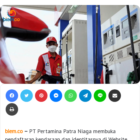
Facebook
Twitter
Pinterest
Messenger
WhatsApp
Telegram
Line
Bagikan lewat e-Mail
Print
biem.co
–
PT Pertamina Patra Niaga membuka
pendaftaran kendaraan dan identitasnya di Website