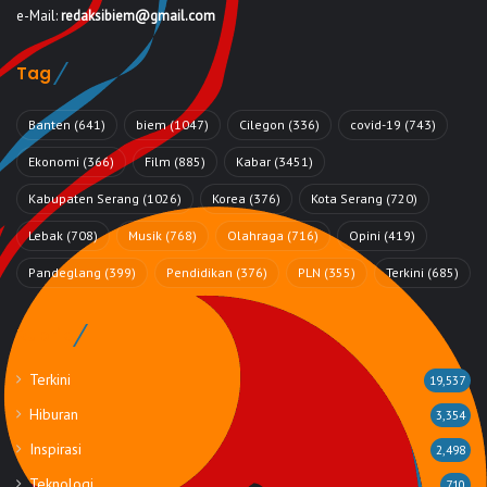
e-Mail:
redaksibiem@gmail.com
Tag
Banten
(641)
biem
(1047)
Cilegon
(336)
covid-19
(743)
Ekonomi
(366)
Film
(885)
Kabar
(3451)
Kabupaten Serang
(1026)
Korea
(376)
Kota Serang
(720)
Lebak
(708)
Musik
(768)
Olahraga
(716)
Opini
(419)
Pandeglang
(399)
Pendidikan
(376)
PLN
(355)
Terkini
(685)
Rubrik
Terkini
19,537
Hiburan
3,354
Inspirasi
2,498
Teknologi
710