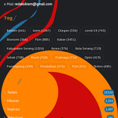
e-Mail:
redaksibiem@gmail.com
Tag
Banten
(641)
biem
(1047)
Cilegon
(336)
covid-19
(743)
Ekonomi
(366)
Film
(885)
Kabar
(3451)
Kabupaten Serang
(1026)
Korea
(376)
Kota Serang
(720)
Lebak
(708)
Musik
(768)
Olahraga
(716)
Opini
(419)
Pandeglang
(399)
Pendidikan
(376)
PLN
(355)
Terkini
(685)
Rubrik
Terkini
19,536
Hiburan
3,354
Inspirasi
2,497
Teknologi
710