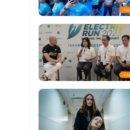
Kab
Kab