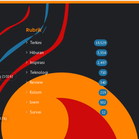
Rubrik
Terkini
19,529
Hiburan
3,354
Inspirasi
2,497
Teknologi
710
g
(1026)
Review
340
Kolom
219
biem
502
Survei
12
376)