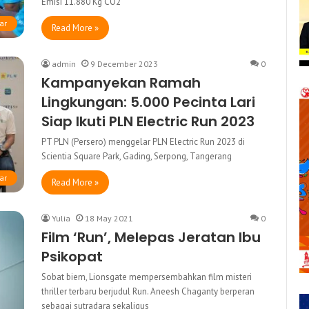
Emisi 11.880 Kg CO2
ar
Read More »
admin
9 December 2023
0
Kampanyekan Ramah
Lingkungan: 5.000 Pecinta Lari
Siap Ikuti PLN Electric Run 2023
PT PLN (Persero) menggelar PLN Electric Run 2023 di
Scientia Square Park, Gading, Serpong, Tangerang
ar
Read More »
Yulia
18 May 2021
0
Film ‘Run’, Melepas Jeratan Ibu
Psikopat
Sobat biem, Lionsgate mempersembahkan film misteri
thriller terbaru berjudul Run. Aneesh Chaganty berperan
sebagai sutradara sekaligus