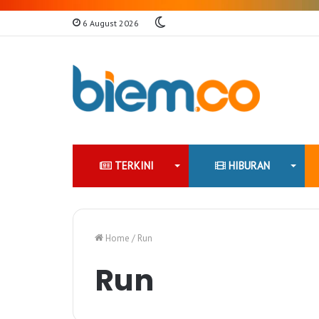
Switch
6 August 2026
skin
TERKINI
HIBURAN
Home
/
Run
Run