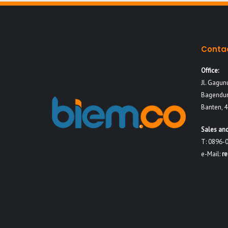
Conta
Office:
Jl. Gagun
Bagendun
Banten, 
Sales and
T: 0896-
e-Mail:
r