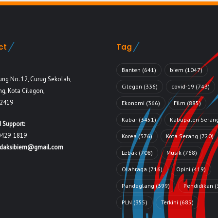
ct
Tag
Banten
(641)
biem
(1047)
ung No. 12, Curug Sekolah,
Cilegon
(336)
covid-19
(743)
g, Kota Cilegon,
42419
Ekonomi
(366)
Film
(885)
Kabar
(3451)
Kabupaten Seran
 Support:
0429-1819
Korea
(376)
Kota Serang
(720)
edaksibiem@gmail.com
Lebak
(708)
Musik
(768)
Olahraga
(716)
Opini
(419)
Pandeglang
(399)
Pendidikan
(
PLN
(355)
Terkini
(685)