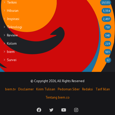
Terkini
19,535
Hiburan
3,354
Inspirasi
2,497
Teknologi
710
Review
340
Kolom
219
biem
503
Survei
12
© Copyright 2026, All Rights Reserved
biem.tv
Disclaimer
Kirim Tulisan
Pedoman Siber
Redaksi
Tarif Iklan
Tentang biem.co
Facebook
Twitter
YouTube
Instagram