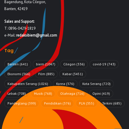
Bagendung, Kota Cilegon,
Banten, 42419
Sales and Support:
T: 0896-0429-1819
e-Mail:
redaksibiem@gmail.com
Tag
Banten
(641)
biem
(1047)
Cilegon
(336)
covid-19
(743)
Ekonomi
(366)
Film
(885)
Kabar
(3451)
Kabupaten Serang
(1026)
Korea
(376)
Kota Serang
(720)
Lebak
(708)
Musik
(768)
Olahraga
(716)
Opini
(419)
Pandeglang
(399)
Pendidikan
(376)
PLN
(355)
Terkini
(685)
Rubrik