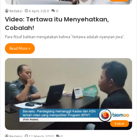
Redaksi
4 April 2020
0
Video: Tertawa itu Menyehatkan,
Cobalah!
Para filsuf bahkan mengatakan bahwa “tertawa adalah nyanyian jiwa”.
Read More »
Kabar
Redaksi
12 March 2020
0