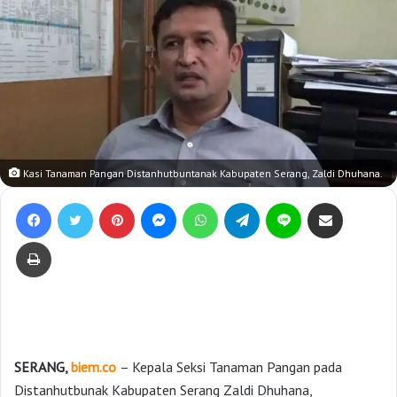
Kasi Tanaman Pangan Distanhutbuntanak Kabupaten Serang, Zaldi Dhuhana.
Facebook
Twitter
Pinterest
Messenger
WhatsApp
Telegram
Line
Bagikan lewat e-Mail
Print
SERANG,
biem.co
– Kepala Seksi Tanaman Pangan pada
Distanhutbunak Kabupaten Serang Zaldi Dhuhana,