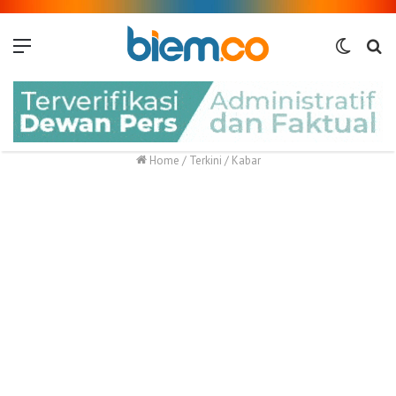
Menu
Switch
Me
skin
Home
/
Terkini
/
Kabar