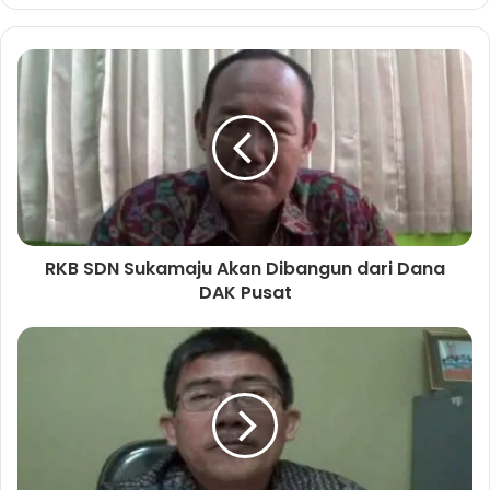
b
s
i
t
e
RKB SDN Sukamaju Akan Dibangun dari Dana
DAK Pusat