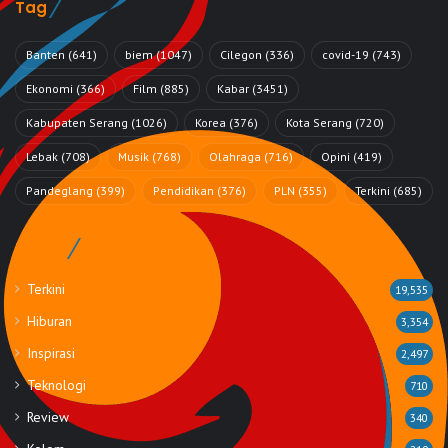
Tag
Banten
(641)
biem
(1047)
Cilegon
(336)
covid-19
(743)
Ekonomi
(366)
Film
(885)
Kabar
(3451)
Kabupaten Serang
(1026)
Korea
(376)
Kota Serang
(720)
Lebak
(708)
Musik
(768)
Olahraga
(716)
Opini
(419)
Pandeglang
(399)
Pendidikan
(376)
PLN
(355)
Terkini
(685)
Rubrik
Terkini
19,535
Hiburan
3,354
Inspirasi
2,497
Teknologi
710
Review
340