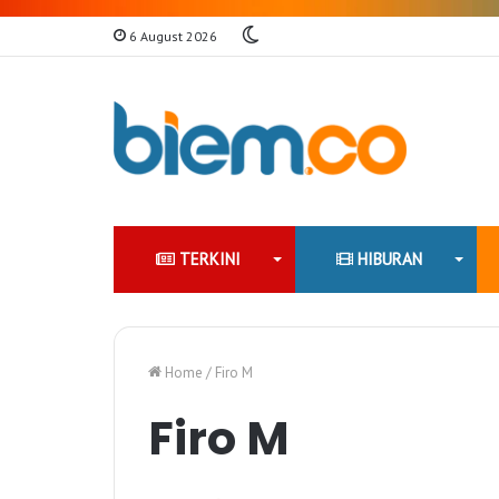
Switch
6 August 2026
skin
TERKINI
HIBURAN
Home
/
Firo M
Firo M