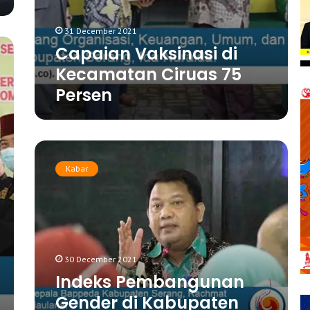
a
s
31 December 2021
i
d
Capaian Vaksinasi di
i
Kecamatan Ciruas 75
K
Persen
e
c
a
m
I
a
n
t
Kabar
d
a
e
n
k
C
s
i
P
r
e
u
30 December 2021
m
a
Indeks Pembangunan
b
s
a
7
Gender di Kabupaten
n
5