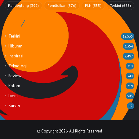
Pandeglang
(399)
Pendidikan
(376)
PLN
(355)
Terkini
(685)
Rubrik
Terkini
19,535
Hiburan
3,354
Inspirasi
2,497
Teknologi
710
Review
340
Kolom
219
biem
503
Survei
12
© Copyright 2026, All Rights Reserved