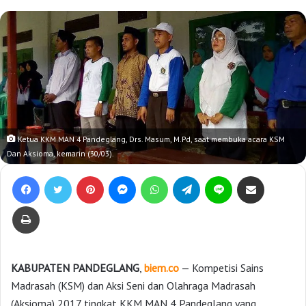
Ketua KKM MAN 4 Pandeglang, Drs. Masum, M.Pd, saat membuka acara KSM
Dan Aksioma, kemarin (30/03).
Facebook
Twitter
Pinterest
Messenger
WhatsApp
Telegram
Line
Bagikan lewat e-Mail
Print
KABUPATEN PANDEGLANG
,
biem.co
— Kompetisi Sains
Madrasah (KSM) dan Aksi Seni dan Olahraga Madrasah
(Aksioma) 2017 tingkat KKM MAN 4 Pandeglang yang