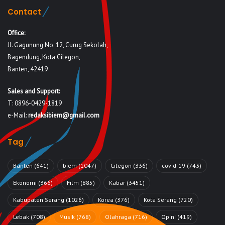
Contact
Office:
Jl. Gagunung No. 12, Curug Sekolah,
Bagendung, Kota Cilegon,
Banten, 42419
Sales and Support:
T: 0896-0429-1819
e-Mail:
redaksibiem@gmail.com
Tag
Banten
(641)
biem
(1047)
Cilegon
(336)
covid-19
(743)
Ekonomi
(366)
Film
(885)
Kabar
(3451)
Kabupaten Serang
(1026)
Korea
(376)
Kota Serang
(720)
Lebak
(708)
Musik
(768)
Olahraga
(716)
Opini
(419)