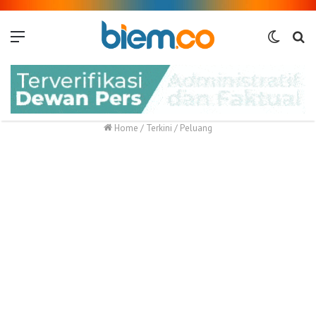
Menu
Switch
Me
skin
Home
/
Terkini
/
Peluang