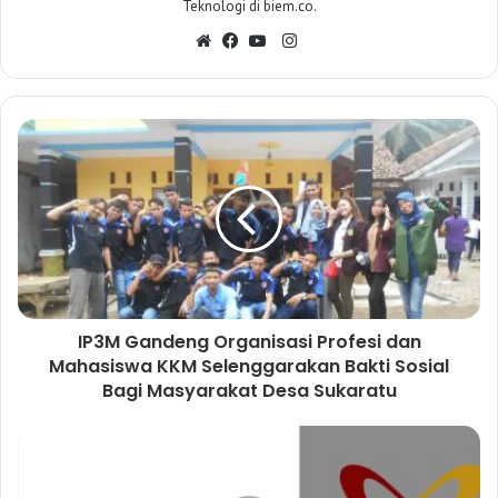
Teknologi di biem.co.
I
W
F
Y
n
e
a
o
s
b
c
u
t
s
e
T
a
i
b
u
g
t
o
b
r
e
o
e
a
k
m
IP3M Gandeng Organisasi Profesi dan
Mahasiswa KKM Selenggarakan Bakti Sosial
Bagi Masyarakat Desa Sukaratu