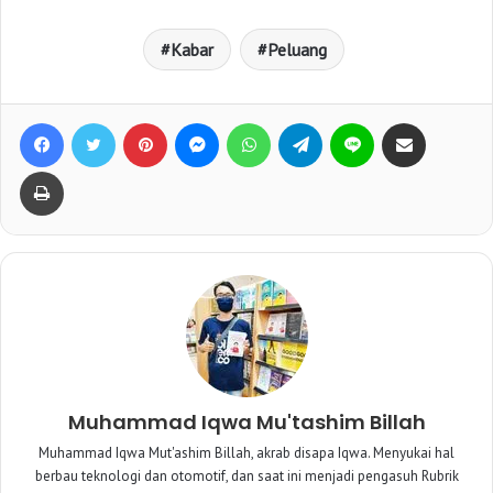
Kabar
Peluang
Facebook
Twitter
Pinterest
Messenger
WhatsApp
Telegram
Line
Bagikan lewat e-Mail
Print
Muhammad Iqwa Mu'tashim Billah
Muhammad Iqwa Mut'ashim Billah, akrab disapa Iqwa. Menyukai hal
berbau teknologi dan otomotif, dan saat ini menjadi pengasuh Rubrik