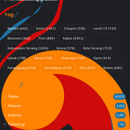
Tag
Banten
(641)
biem
(1047)
Cilegon
(336)
covid-19
(743)
Ekonomi
(366)
Film
(885)
Kabar
(3451)
Kabupaten Serang
(1026)
Korea
(376)
Kota Serang
(720)
Lebak
(708)
Musik
(768)
Olahraga
(716)
Opini
(419)
Pandeglang
(399)
Pendidikan
(376)
PLN
(355)
Terkini
(685)
Rubrik
Terkini
19,535
Hiburan
3,354
Inspirasi
2,497
Teknologi
710