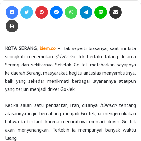
Facebook
Twitter
Pinterest
Messenger
WhatsApp
Telegram
Line
Bagikan lewat e-Mail
Print
KOTA SERANG,
biem.co
– Tak seperti biasanya, saat ini kita
seringkali menemukan
driver
Go-Jek berlalu lalang di area
Serang dan sekitarnya. Setelah Go-Jek melebarkan sayapnya
ke daerah Serang, masyarakat begitu antusias menyambutnya,
baik yang sekedar menikmati berbagai layanannya ataupun
yang terjun menjadi driver Go-Jek.
Ketika salah satu pendaftar, Ifan, ditanya
biem.co
tentang
alasannya ingin bergabung menjadi Go-Jek, ia mengemukakan
bahwa ia tertarik karena menurutnya menjadi driver Go-Jek
akan menyenangkan. Terlebih ia mempunyai banyak waktu
luang.