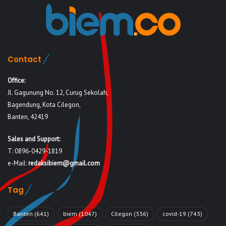
Contact
Office:
Jl. Gagunung No. 12, Curug Sekolah,
Bagendung, Kota Cilegon,
Banten, 42419
Sales and Support:
T: 0896-0429-1819
e-Mail:
redaksibiem@gmail.com
Tag
Banten
(641)
biem
(1047)
Cilegon
(336)
covid-19
(743)