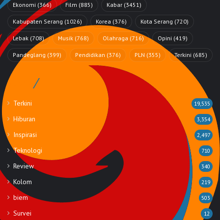
Ekonomi
(366)
Film
(885)
Kabar
(3451)
Kabupaten Serang
(1026)
Korea
(376)
Kota Serang
(720)
Lebak
(708)
Musik
(768)
Olahraga
(716)
Opini
(419)
Pandeglang
(399)
Pendidikan
(376)
PLN
(355)
Terkini
(685)
Rubrik
Terkini
19,535
Hiburan
3,354
Inspirasi
2,497
Teknologi
710
Review
340
Kolom
219
biem
503
Survei
12