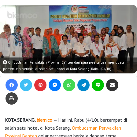
Ombudsman Perwakilan Provinsi Banten dan para peerta usai menggelar
pertemuan berkala, di salah satu hotel di Kota Serang, Rabu (04/10).
Facebook
Twitter
Pinterest
Messenger
WhatsApp
Telegram
Line
Bagikan lewat e-Mail
Print
KOTA SERANG,
biem.co
— Hari ini, Rabu (4/10), bertempat di
salah satu hotel di Kota Serang,
Ombudsman Perwakilan
Provinsi Banten
gelar pertemuan berkala dengan tema