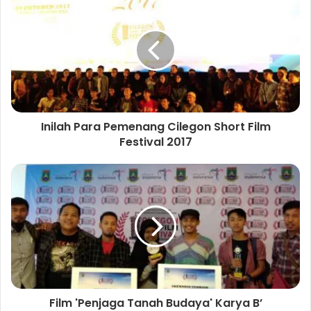
i
t
e
Inilah Para Pemenang Cilegon Short Film
Festival 2017
Film 'Penjaga Tanah Budaya' Karya B’