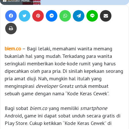
Ilustrasi: MIMB.
Facebook
Twitter
Pinterest
Messenger
WhatsApp
Telegram
Line
Bagikan lewat e-Mail
Print
biem.co
– Bagi lelaki, memahami wanita memang
bukanlah hal yang mudah. Terkadang para wanita
seringkali memberikan kode-kode rumit yang harus
dipecahkan oleh para pria. Di sinilah kepekaan seorang
pria amat diuji. Nah, mungkin hal itulah yang
menginspirasi
developer
Greatz untuk membuat
sebuah game dengan nama “Kode Keras Cewek”.
Bagi sobat
biem.co
yang memiliki
smartphone
Android, game ini dapat sobat unduh secara gratis di
Play Store. Cukup ketikkan “Kode Keras Cewek” di