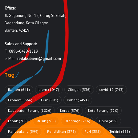
Office:
Jl. Gagunung No. 12, Curug Sekolah,
Bagendung, Kota Cilegon,
Banten, 42419
Sales and Support:
T: 0896-0429-1819
e-Mail:
redaksibiem@gmail.com
Tag
Banten
(641)
biem
(1047)
Cilegon
(336)
covid-19
(743)
Ekonomi
(366)
Film
(885)
Kabar
(3451)
Kabupaten Serang
(1026)
Korea
(376)
Kota Serang
(720)
Lebak
(708)
Musik
(768)
Olahraga
(716)
Opini
(419)
Pandeglang
(399)
Pendidikan
(376)
PLN
(355)
Terkini
(685)