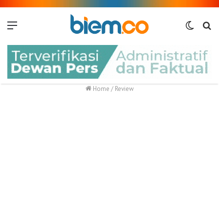
Menu
Switch
Me
skin
Home
/
Review