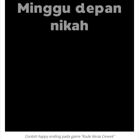
Contoh happy ending pada game “Kode Keras Cewek”