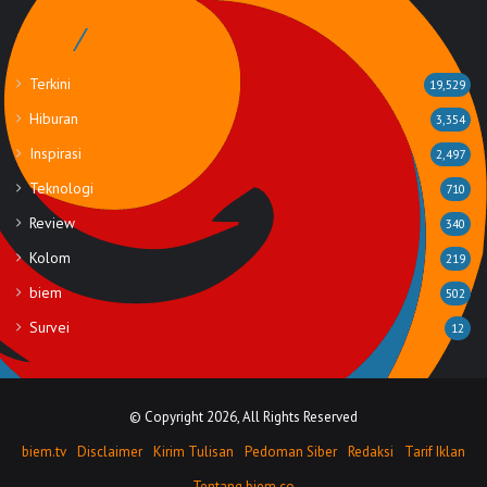
Rubrik
Terkini
19,529
Hiburan
3,354
Inspirasi
2,497
Teknologi
710
Review
340
Kolom
219
biem
502
Survei
12
© Copyright 2026, All Rights Reserved
biem.tv
Disclaimer
Kirim Tulisan
Pedoman Siber
Redaksi
Tarif Iklan
Tentang biem.co