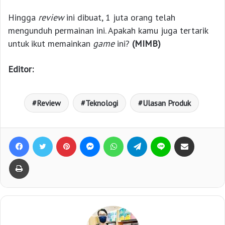
Hingga
review
ini dibuat, 1 juta orang telah
mengunduh permainan ini. Apakah kamu juga tertarik
untuk ikut memainkan
game
ini?
(MIMB)
Editor:
Review
Teknologi
Ulasan Produk
Facebook
Twitter
Pinterest
Messenger
WhatsApp
Telegram
Line
Bagikan lewat e-Mail
Print