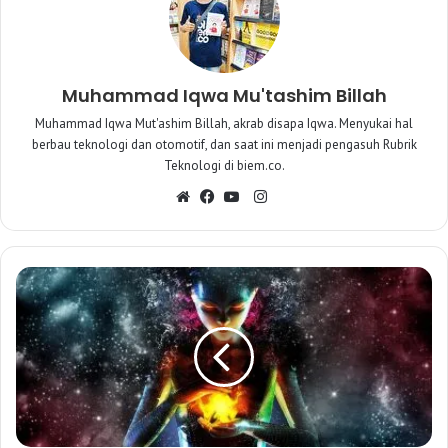
Muhammad Iqwa Mu'tashim Billah
Muhammad Iqwa Mut'ashim Billah, akrab disapa Iqwa. Menyukai hal
berbau teknologi dan otomotif, dan saat ini menjadi pengasuh Rubrik
Teknologi di biem.co.
I
W
F
Y
n
e
a
o
s
b
c
u
t
s
e
T
a
i
b
u
g
t
o
b
r
e
o
e
a
k
m