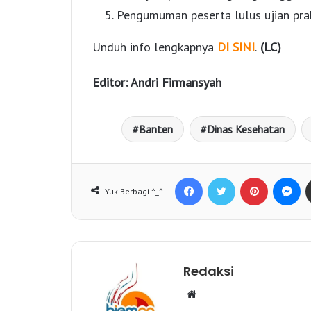
Pengumuman peserta lulus ujian prak
Unduh info lengkapnya
DI SINI
.
(LC)
Editor: Andri Firmansyah
Banten
Dinas Kesehatan
Facebook
Twitter
Pinterest
Messenger
Yuk Berbagi ^_^
Redaksi
W