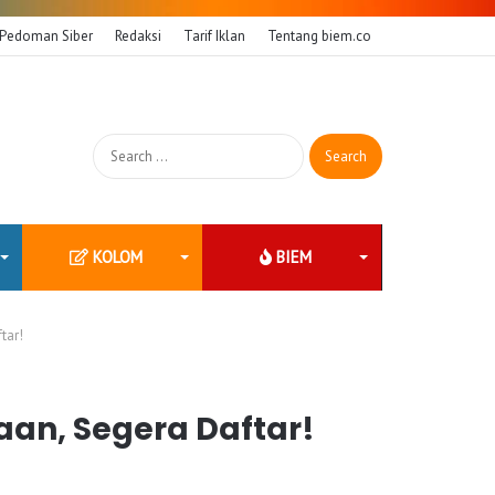
Pedoman Siber
Redaksi
Tarif Iklan
Tentang biem.co
Search
for:
KOLOM
BIEM
tar!
an, Segera Daftar!