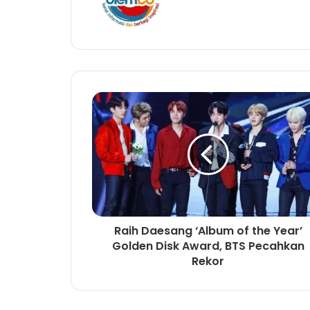
e
b
s
i
t
e
Raih Daesang ‘Album of the Year’
Golden Disk Award, BTS Pecahkan
Rekor