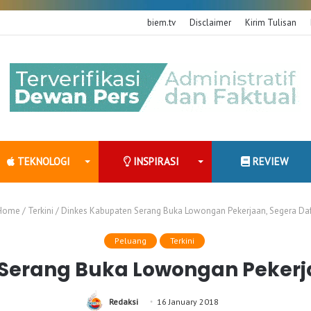
biem.tv
Disclaimer
Kirim Tulisan
TEKNOLOGI
INSPIRASI
REVIEW
Home
/
Terkini
/
Dinkes Kabupaten Serang Buka Lowongan Pekerjaan, Segera Daf
Peluang
Terkini
Serang Buka Lowongan Pekerja
Redaksi
16 January 2018