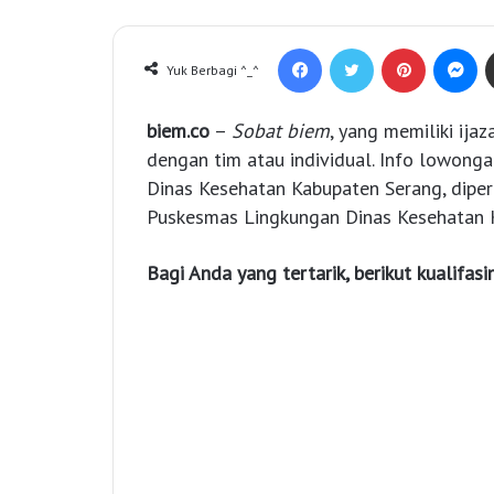
Facebook
Twitter
Pinterest
Messenger
Yuk Berbagi ^_^
biem.co
–
Sobat biem
, yang memiliki ija
dengan tim atau individual. Info lowonga
Dinas Kesehatan Kabupaten Serang, dipe
Puskesmas Lingkungan Dinas Kesehatan 
Bagi Anda yang tertarik, berikut kualifasi