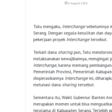
6 August 2026
Tatu mengaku,
Interchange
sebelumnya m
Serang. Dengan segala kesulitan dan day
pekerjaan proyek
Interchange
tersebut.
Terkait dana
sharing
pun, Tatu mendorong
melaksanakan kewajibannya, mengingat p
Interchange,
karena memang pembangu
Pemerintah Provinsi, Pemerintah Kabupat
dioperasikannya
Interchange
ini, dihara
melunasi dana
sharing
tersebut.
Sementara itu, Wakil Gubernur Banten A
merupakan momen untuk bisa menguatka
terutama di Kabupaten Serang. Terlebih 