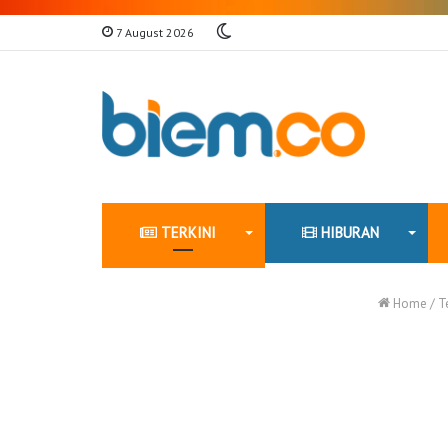
Switch
7 August 2026
skin
TERKINI
HIBURAN
Home
/
T