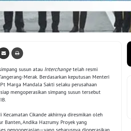
Bagikan lewat e-Mail
Print
simpang susun atau
Interchange
telah resmi
l Tangerang-Merak. Berdasarkan keputusan Menteri
Pt Marga Mandala Sakti selaku perusahaan
 siap mengoperasikan simpang susun tersebut
IB.
i Kecamatan Cikande akhirnya diresmikan oleh
r Banten, Andika Hazrumy. Proyek yang
ses pengoperasian—yang seharusnya dioperasikan