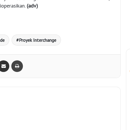
ioperasikan.
(adv)
nde
Proyek Interchange
Bagikan lewat e-Mail
Print