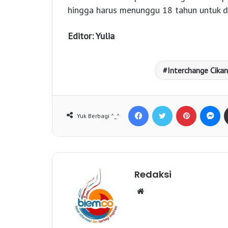
hingga harus menunggu 18 tahun untuk d
Editor: Yulia
Interchange Cika
Facebook
Twitter
Pinterest
Messenger
Yuk Berbagi ^_^
Redaksi
W
e
b