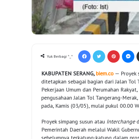
Facebook
Twitter
Pinterest
Messenger
Yuk Berbagi ^_^
KABUPATEN SERANG,
biem.co
— Proyek 
ditetapkan sebagai bagian dari Jalan To
Pekerjaan Umum dan Perumahan Rakyat, 
pengusahaan Jalan Tol Tangerang-Merak,
pada, Kamis (03/05), mulai pukul 00.00 W
Proyek simpang susun atau
Interchange
d
Pemerintah Daerah melalui Wakil Gubernu
sebelumnya terkatung-katung dalam pro