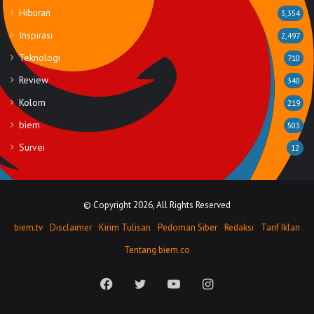
Hiburan
3,354
Inspirasi
2,497
Teknologi
710
Review
340
Kolom
219
biem
503
Survei
12
© Copyright 2026, All Rights Reserved
biem.tv
Disclaimer
Kirim Tulisan
Pedoman Siber
Redaksi
Tarif Iklan
Tentang biem.co
Facebook
Twitter
YouTube
Instagram