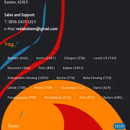
Banten, 42419
Sales and Support:
T: 0896-0429-1819
e-Mail:
redaksibiem@gmail.com
Tag
Banten
(641)
biem
(1047)
Cilegon
(336)
covid-19
(743)
Ekonomi
(366)
Film
(885)
Kabar
(3451)
Kabupaten Serang
(1026)
Korea
(376)
Kota Serang
(720)
Lebak
(708)
Musik
(768)
Olahraga
(716)
Opini
(419)
Pandeglang
(399)
Pendidikan
(376)
PLN
(355)
Terkini
(685)
Rubrik
Terkini
19,535