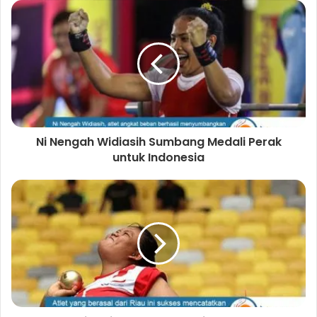
s
i
t
e
Ni Nengah Widiasih Sumbang Medali Perak
untuk Indonesia