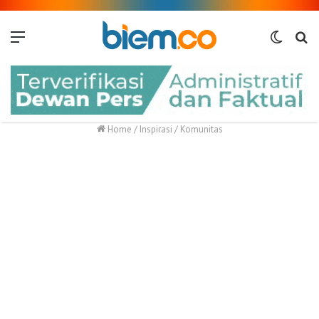
Menu
Switch
Me
skin
Home
/
Inspirasi
/
Komunitas