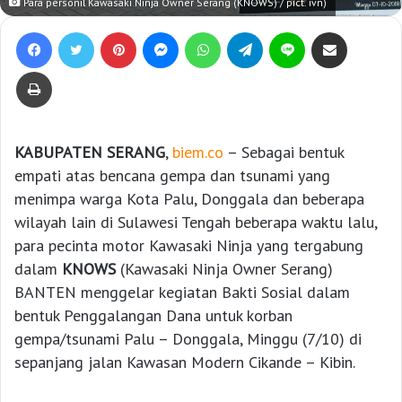
Para personil Kawasaki Ninja Owner Serang (KNOWS) / pict. ivn)
Facebook
Twitter
Pinterest
Messenger
WhatsApp
Telegram
Line
Bagikan lewat e-Mail
Print
KABUPATEN SERANG
,
biem.co
– Sebagai bentuk
empati atas bencana gempa dan tsunami yang
menimpa warga Kota Palu, Donggala dan beberapa
wilayah lain di Sulawesi Tengah beberapa waktu lalu,
para pecinta motor Kawasaki Ninja yang tergabung
dalam
KNOWS
(Kawasaki Ninja Owner Serang)
BANTEN menggelar kegiatan Bakti Sosial dalam
bentuk Penggalangan Dana untuk korban
gempa/tsunami Palu – Donggala, Minggu (7/10) di
sepanjang jalan Kawasan Modern Cikande – Kibin.