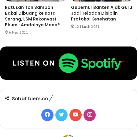
Ratusan Ton Sampah
Gubernur Banten Ajak Guru
Bakal Dibuang ke Kota
Jadi Teladan Disiplin
Serang, LSM Rekonvasi
Protokol Kesehatan
Bhumi: Amdalnya Mana?
12 March 2021
6 May 2021
Sobat biem.co
F
T
Y
I
a
w
o
n