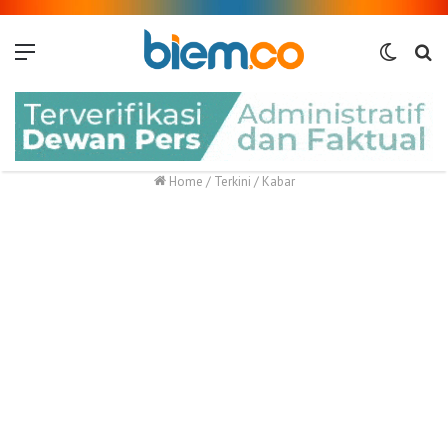
Menu
Switch
Me
skin
Home
/
Terkini
/
Kabar