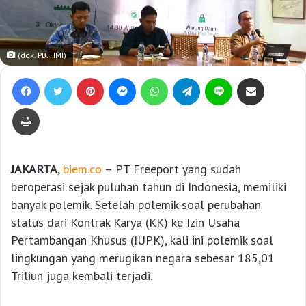
(dok. PB. HMI)
Facebook
Twitter
Pinterest
Messenger
WhatsApp
Telegram
Line
Bagikan lewat e-Mail
Print
JAKARTA
,
biem.co
– PT Freeport yang sudah
beroperasi sejak puluhan tahun di Indonesia, memiliki
banyak polemik. Setelah polemik soal perubahan
status dari Kontrak Karya (KK) ke Izin Usaha
Pertambangan Khusus (IUPK), kali ini polemik soal
lingkungan yang merugikan negara sebesar 185,01
Triliun juga kembali terjadi.