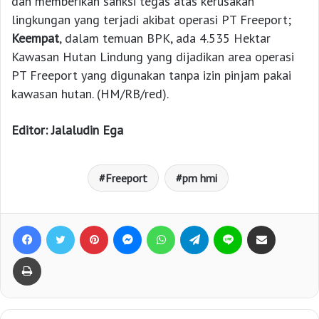
dan memberikan sanksi tegas atas kerusakan
lingkungan yang terjadi akibat operasi PT Freeport;
Keempat
, dalam temuan BPK, ada 4.535 Hektar
Kawasan Hutan Lindung yang dijadikan area operasi
PT Freeport yang digunakan tanpa izin pinjam pakai
kawasan hutan. (HM/RB/red).
Editor: Jalaludin Ega
Freeport
pm hmi
Facebook
Twitter
Pinterest
Messenger
WhatsApp
Telegram
Line
Bagikan lewat e-Mail
Print