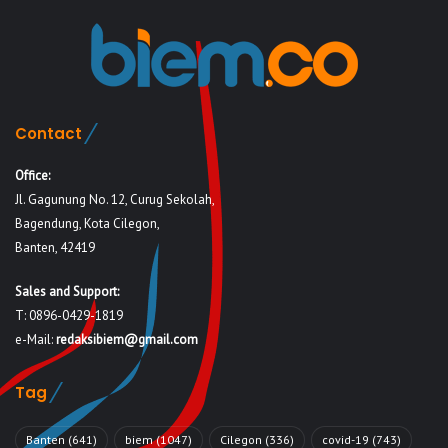
Contact
Office:
Jl. Gagunung No. 12, Curug Sekolah,
Bagendung, Kota Cilegon,
Banten, 42419
Sales and Support:
T: 0896-0429-1819
e-Mail:
redaksibiem@gmail.com
Tag
Banten
(641)
biem
(1047)
Cilegon
(336)
covid-19
(743)