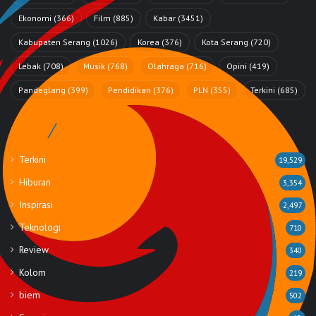
Ekonomi
(366)
Film
(885)
Kabar
(3451)
Kabupaten Serang
(1026)
Korea
(376)
Kota Serang
(720)
Lebak
(708)
Musik
(768)
Olahraga
(716)
Opini
(419)
Pandeglang
(399)
Pendidikan
(376)
PLN
(355)
Terkini
(685)
Rubrik
Terkini
19,529
Hiburan
3,354
Inspirasi
2,497
Teknologi
710
Review
340
Kolom
219
biem
502