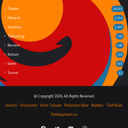
Terkini
19,533
Hiburan
3,354
Inspirasi
2,497
Teknologi
710
Review
340
Kolom
219
biem
503
Survei
12
© Copyright 2026, All Rights Reserved
biem.tv
Disclaimer
Kirim Tulisan
Pedoman Siber
Redaksi
Tarif Iklan
Tentang biem.co