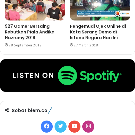
927 Gamer Bersaing
Pengemudi Ojek Online di
Rebutkan Piala Andika
Kota Serang Demo di
Hazrumy 2019
Istana Negara Hari Ini
28 September 2019
27 March 2018
Sobat biem.co
F
T
Y
I