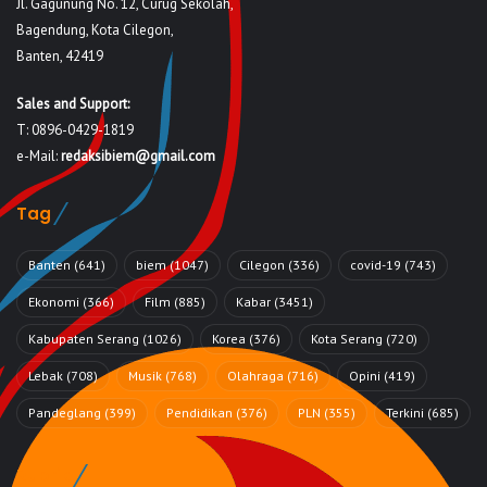
Jl. Gagunung No. 12, Curug Sekolah,
Bagendung, Kota Cilegon,
Banten, 42419
Sales and Support:
T: 0896-0429-1819
e-Mail:
redaksibiem@gmail.com
Tag
Banten
(641)
biem
(1047)
Cilegon
(336)
covid-19
(743)
Ekonomi
(366)
Film
(885)
Kabar
(3451)
Kabupaten Serang
(1026)
Korea
(376)
Kota Serang
(720)
Lebak
(708)
Musik
(768)
Olahraga
(716)
Opini
(419)
Pandeglang
(399)
Pendidikan
(376)
PLN
(355)
Terkini
(685)
Rubrik