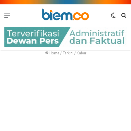
Menu
Switch
Me
skin
Home
/
Terkini
/
Kabar