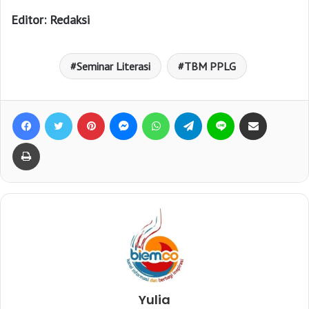
Editor: Redaksi
Seminar Literasi
TBM PPLG
Facebook
Twitter
Pinterest
Messenger
WhatsApp
Telegram
Line
Bagikan lewat e-Mail
Print
Yulia