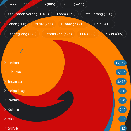
Ekonomi
(366)
Film
(885)
Kabar
(3451)
Kabupaten Serang
(1026)
Korea
(376)
Kota Serang
(720)
Lebak
(708)
Musik
(768)
Olahraga
(716)
Opini
(419)
Pandeglang
(399)
Pendidikan
(376)
PLN
(355)
Terkini
(685)
Rubrik
Terkini
19,535
Hiburan
3,354
Inspirasi
2,497
Teknologi
710
Review
340
Kolom
219
biem
503
Survei
12