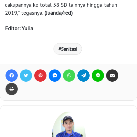
cakupannya ke total 58 SD lainnya hingga tahun
2019,” tegasnya.
(Juanda/red)
Editor: Yulia
Sanitasi
Facebook
Twitter
Pinterest
Messenger
WhatsApp
Telegram
Line
Bagikan lewat e-Mail
Print