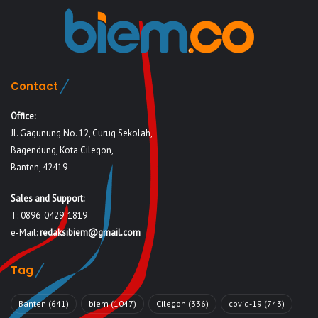
Contact
Office:
Jl. Gagunung No. 12, Curug Sekolah,
Bagendung, Kota Cilegon,
Banten, 42419
Sales and Support:
T: 0896-0429-1819
e-Mail:
redaksibiem@gmail.com
Tag
Banten
(641)
biem
(1047)
Cilegon
(336)
covid-19
(743)