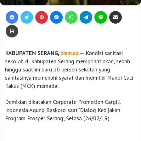
Facebook
Twitter
Pinterest
Messenger
WhatsApp
Telegram
Line
Bagikan lewat e-Mail
Print
KABUPATEN SERANG,
biem.co
— Kondisi sanitasi
sekolah di Kabupaten Serang memprihatinkan, sebab
hingga saat ini baru 20 persen sekolah yang
sanitasinya memenuhi syarat dan memiliki Mandi Cuci
Kakus (MCK) memadai.
Demikian dikatakan Corporate Promotion Cargill
Indonesia Agung Baskoro saat ‘Dialog Kebijakan
Program Prosper Serang’, Selasa (26/02/19).