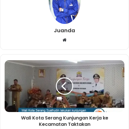
Juanda
W
e
b
s
i
t
e
Wali Kota Serang Kunjungan Kerja ke
Kecamatan Taktakan