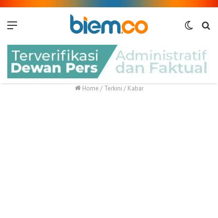
Menu
Switch
Me
skin
Home
/
Terkini
/
Kabar