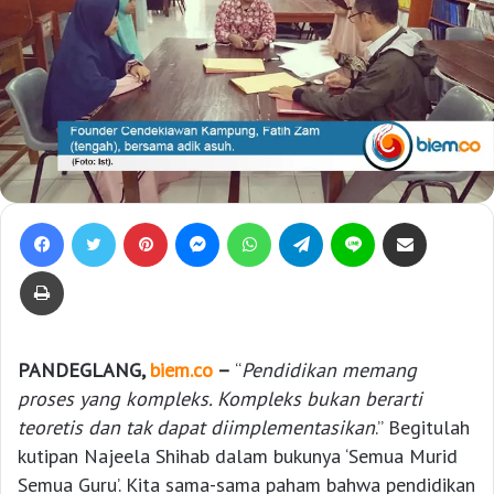
Facebook
Twitter
Pinterest
Messenger
WhatsApp
Telegram
Line
Bagikan lewat e-Mail
Print
PANDEGLANG,
biem.co
–
“
Pendidikan memang
proses yang kompleks. Kompleks bukan berarti
teoretis dan tak dapat diimplementasikan
.” Begitulah
kutipan Najeela Shihab dalam bukunya ‘Semua Murid
Semua Guru’. Kita sama-sama paham bahwa pendidikan