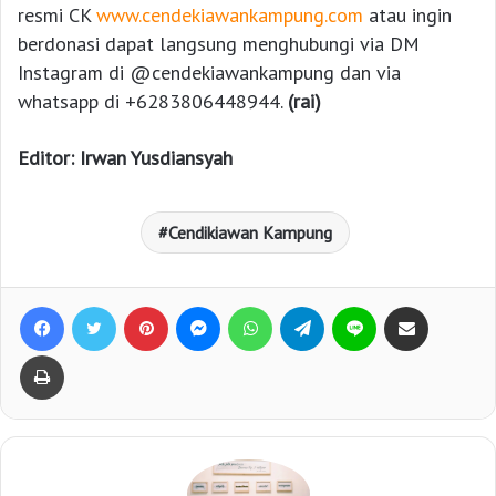
resmi CK
www.cendekiawankampung.com
atau ingin
berdonasi dapat langsung menghubungi via DM
Instagram di @cendekiawankampung dan via
whatsapp di +6283806448944.
(rai)
Editor: Irwan Yusdiansyah
Cendikiawan Kampung
Facebook
Twitter
Pinterest
Messenger
WhatsApp
Telegram
Line
Bagikan lewat e-Mail
Print