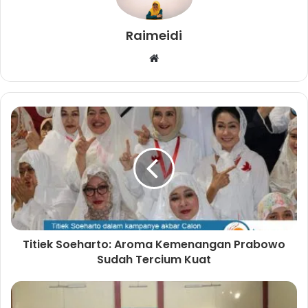
Raimeidi
W
e
b
s
i
t
e
Titiek Soeharto: Aroma Kemenangan Prabowo
Sudah Tercium Kuat