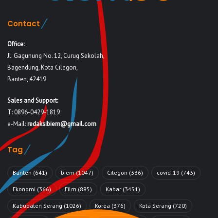
Contact
Office:
Jl. Gagunung No. 12, Curug Sekolah,
Bagendung, Kota Cilegon,
Banten, 42419
Sales and Support:
T: 0896-0429-1819
e-Mail:
redaksibiem@gmail.com
Tag
Banten
(641)
biem
(1047)
Cilegon
(336)
covid-19
(743)
Ekonomi
(366)
Film
(885)
Kabar
(3451)
Kabupaten Serang
(1026)
Korea
(376)
Kota Serang
(720)