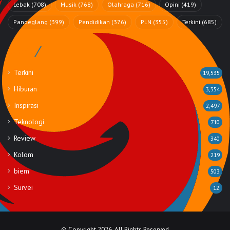
Lebak
(708)
Musik
(768)
Olahraga
(716)
Opini
(419)
Pandeglang
(399)
Pendidikan
(376)
PLN
(355)
Terkini
(685)
Rubrik
Terkini
19,535
Hiburan
3,354
Inspirasi
2,497
Teknologi
710
Review
340
Kolom
219
biem
503
Survei
12
© Copyright 2026, All Rights Reserved