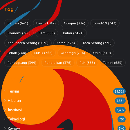
Tag
Banten
(641)
biem
(1047)
Cilegon
(336)
covid-19
(743)
Ekonomi
(366)
Film
(885)
Kabar
(3451)
Kabupaten Serang
(1026)
Korea
(376)
Kota Serang
(720)
Lebak
(708)
Musik
(768)
Olahraga
(716)
Opini
(419)
Pandeglang
(399)
Pendidikan
(376)
PLN
(355)
Terkini
(685)
Rubrik
Terkini
19,535
Hiburan
3,354
Inspirasi
2,497
Teknologi
710
Review
340