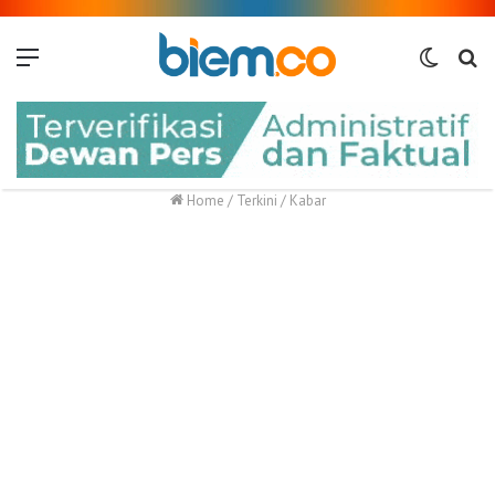
Menu
Switch
Me
skin
Home
/
Terkini
/
Kabar