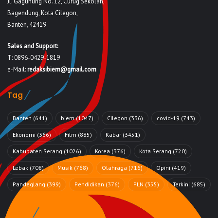
Jl. Gagunung No. 12, Curug Sekolah,
Bagendung, Kota Cilegon,
Banten, 42419
Sales and Support:
T: 0896-0429-1819
e-Mail:
redaksibiem@gmail.com
Tag
Banten
(641)
biem
(1047)
Cilegon
(336)
covid-19
(743)
Ekonomi
(366)
Film
(885)
Kabar
(3451)
Kabupaten Serang
(1026)
Korea
(376)
Kota Serang
(720)
Lebak
(708)
Musik
(768)
Olahraga
(716)
Opini
(419)
Pandeglang
(399)
Pendidikan
(376)
PLN
(355)
Terkini
(685)
Rubrik