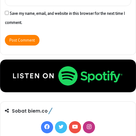
Save my name, email, and website in this browser for the next time I
comment.
Sobat biem.co
F
T
Y
I