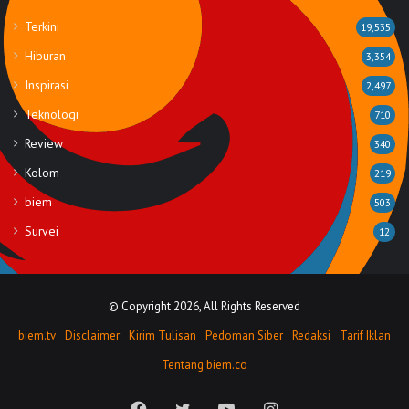
Terkini
19,535
Hiburan
3,354
Inspirasi
2,497
Teknologi
710
Review
340
Kolom
219
biem
503
Survei
12
© Copyright 2026, All Rights Reserved
biem.tv
Disclaimer
Kirim Tulisan
Pedoman Siber
Redaksi
Tarif Iklan
Tentang biem.co