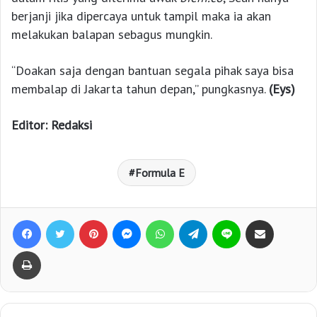
berjanji jika dipercaya untuk tampil maka ia akan
melakukan balapan sebagus mungkin.
“Doakan saja dengan bantuan segala pihak saya bisa
membalap di Jakarta tahun depan,” pungkasnya.
(Eys)
Editor: Redaksi
Formula E
Facebook
Twitter
Pinterest
Messenger
WhatsApp
Telegram
Line
Bagikan lewat e-Mail
Print