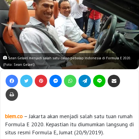
Sean Gelael menjadi salah satu calon pebalap Indonesia di Formula E 2020.
(Foto: Sean Gelael).
Facebook
Twitter
Pinterest
Messenger
WhatsApp
Telegram
Line
Bagikan lewat e-Mail
Print
biem.co
– Jakarta akan menjadi salah satu tuan rumah
Formula E 2020. Kepastian itu diumumkan langsung di
situs resmi Formula E, Jumat (20/9/2019).