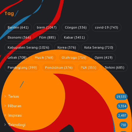
Tag
Banten
(641)
biem
(1047)
Cilegon
(336)
covid-19
(743)
Ekonomi
(366)
Film
(885)
Kabar
(3451)
Kabupaten Serang
(1026)
Korea
(376)
Kota Serang
(720)
Lebak
(708)
Musik
(768)
Olahraga
(716)
Opini
(419)
Pandeglang
(399)
Pendidikan
(376)
PLN
(355)
Terkini
(685)
Rubrik
Terkini
19,535
Hiburan
3,354
Inspirasi
2,497
Teknologi
710