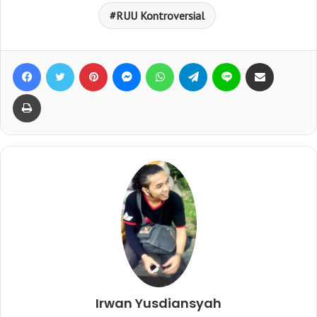
RUU Kontroversial
Facebook
Twitter
Pinterest
Messenger
WhatsApp
Telegram
Line
Bagikan lewat e-Mail
Print
Irwan Yusdiansyah