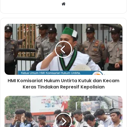
W
e
b
s
i
t
e
HMI Komisariat Hukum Untirta Kutuk dan Kecam
Keras Tindakan Represif Kepolisian