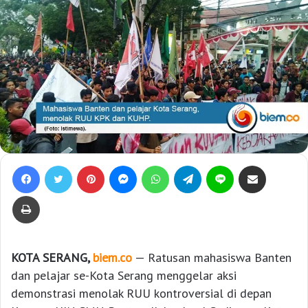
Facebook
Twitter
Pinterest
Messenger
WhatsApp
Telegram
Line
Bagikan lewat e-Mail
Print
KOTA SERANG,
biem.co
— Ratusan mahasiswa Banten
dan pelajar se-Kota Serang menggelar aksi
demonstrasi menolak RUU kontroversial di depan