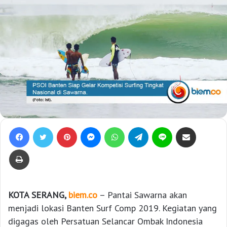
Facebook
Twitter
Pinterest
Messenger
WhatsApp
Telegram
Line
Bagikan lewat e-Mail
Print
KOTA SERANG,
biem.co
– Pantai Sawarna akan
menjadi lokasi Banten Surf Comp 2019. Kegiatan yang
digagas oleh Persatuan Selancar Ombak Indonesia