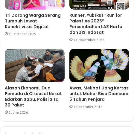
Tri Dorong Warga Serang
Runner, Yuk Ikut “Run for
Tumbuh Lewat
Palestine 2025”
Konektivitas Digital
Persembahan LAZ Harfa
dan ZIS Indosat
15 October 2025
14 November 2025
Alasan Ekonomi, Dua
Awas, Melipat Uang Kertas
Pemuda di Cikeusal Nekat
untuk Mahar Bisa Diancam
Edarkan Sabu, Polisi Sita
5 Tahun Penjara
30 Paket
1 December 2018
2 June 2026