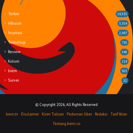
Rubrik
Terkini
19,535
Hiburan
3,354
Inspirasi
2,497
Teknologi
710
Review
340
Kolom
219
biem
503
Survei
12
© Copyright 2026, All Rights Reserved
biem.tv
Disclaimer
Kirim Tulisan
Pedoman Siber
Redaksi
Tarif Iklan
Tentang biem.co