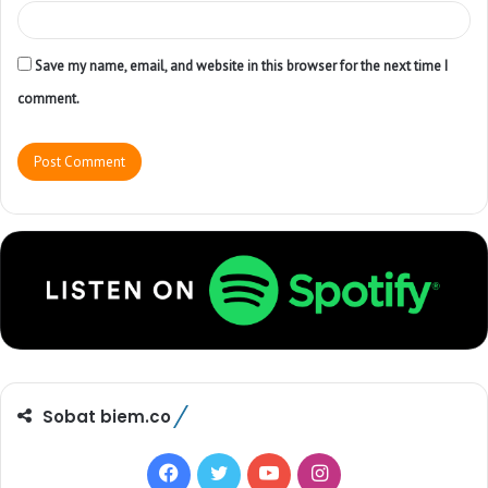
Save my name, email, and website in this browser for the next time I
comment.
Sobat biem.co
F
T
Y
I