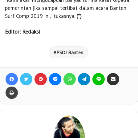
pemerintah jika sampai terlibat dalam acara Banten
Surf Comp 2019 ini,” tukasnya.
(*)
Editor: Redaksi
PSOI Banten
Facebook
Twitter
Pinterest
Messenger
WhatsApp
Telegram
Line
Bagikan lewat e-Mail
Print