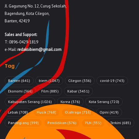
Jl. Gagunung No. 12, Curug Sekolah,
Bagendung, Kota Cilegon,
Banten, 42419
Sales and Support:
T: 0896-0429-1819
e-Mail:
redaksibiem@gmail.com
Tag
Banten
(641)
biem
(1047)
Cilegon
(336)
covid-19
(743)
Ekonomi
(366)
Film
(885)
Kabar
(3451)
Kabupaten Serang
(1026)
Korea
(376)
Kota Serang
(720)
Lebak
(708)
Musik
(768)
Olahraga
(716)
Opini
(419)
Pandeglang
(399)
Pendidikan
(376)
PLN
(355)
Terkini
(685)