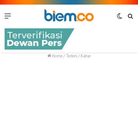
Menu
Switch
Me
skin
Home
/
Terkini
/
Kabar