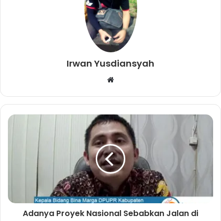
Irwan Yusdiansyah
W
e
b
s
i
t
e
Adanya Proyek Nasional Sebabkan Jalan di