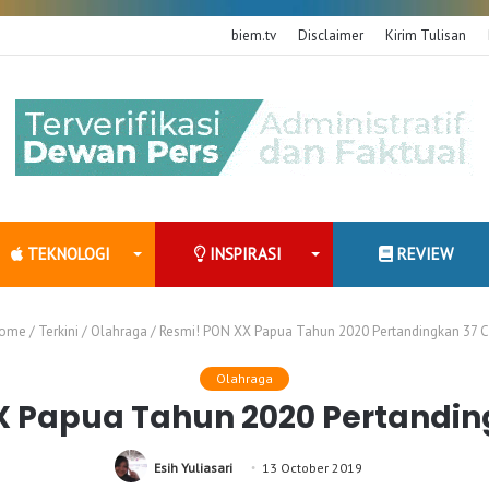
biem.tv
Disclaimer
Kirim Tulisan
TEKNOLOGI
INSPIRASI
REVIEW
ome
/
Terkini
/
Olahraga
/
Resmi! PON XX Papua Tahun 2020 Pertandingkan 37 
Olahraga
X Papua Tahun 2020 Pertandin
Esih Yuliasari
13 October 2019