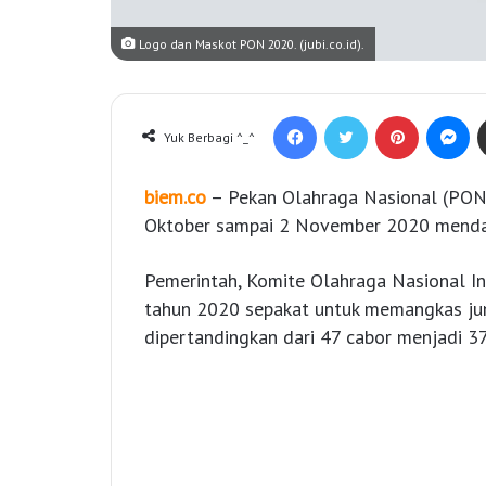
Logo dan Maskot PON 2020. (jubi.co.id).
Facebook
Twitter
Pinterest
Messenger
Yuk Berbagi ^_^
biem.co
– Pekan Olahraga Nasional (PON)
Oktober sampai 2 November 2020 menda
Pemerintah, Komite Olahraga Nasional I
tahun 2020 sepakat untuk memangkas jum
dipertandingkan dari 47 cabor menjadi 37