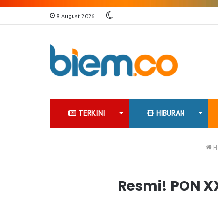
Switch
8 August 2026
skin
TERKINI
HIBURAN
H
Resmi! PON X