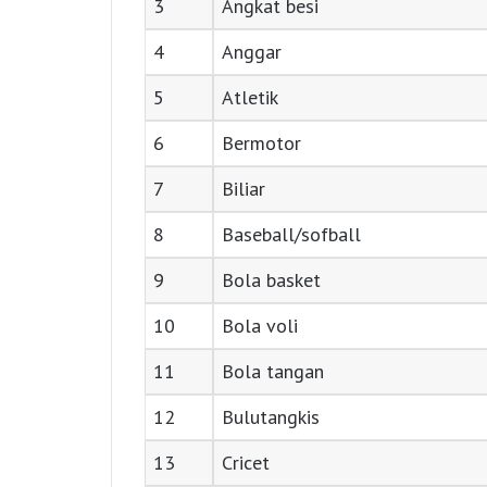
3
Angkat besi
4
Anggar
5
Atletik
6
Bermotor
7
Biliar
8
Baseball/sofball
9
Bola basket
10
Bola voli
11
Bola tangan
12
Bulutangkis
13
Cricet