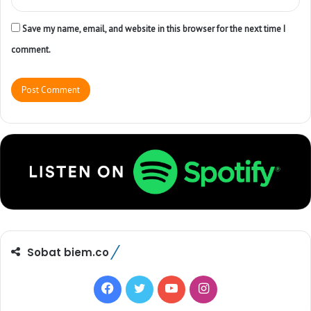
Save my name, email, and website in this browser for the next time I
comment.
Sobat biem.co
F
T
Y
I