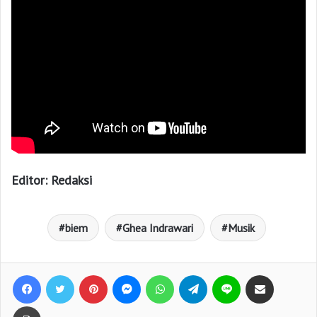
Editor: Redaksi
biem
Ghea Indrawari
Musik
Facebook
Twitter
Pinterest
Messenger
WhatsApp
Telegram
Line
Bagikan lewat e-Mail
Print