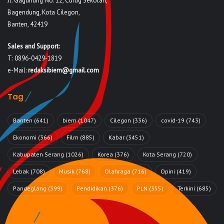
Jl. Gagunung No. 12, Curug Sekolah,
Bagendung, Kota Cilegon,
Banten, 42419
Sales and Support:
T: 0896-0429-1819
e-Mail:
redaksibiem@gmail.com
Tag
Banten
(641)
biem
(1047)
Cilegon
(336)
covid-19
(743)
Ekonomi
(366)
Film
(885)
Kabar
(3451)
Kabupaten Serang
(1026)
Korea
(376)
Kota Serang
(720)
Lebak
(708)
Musik
(768)
Olahraga
(716)
Opini
(419)
Pandeglang
(399)
Pendidikan
(376)
PLN
(355)
Terkini
(685)
Rubrik