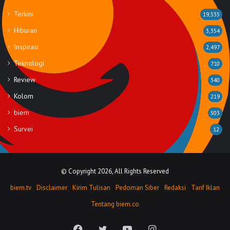
Terkini
19,535
Hiburan
3,354
Inspirasi
2,497
Teknologi
710
Review
340
Kolom
219
biem
503
Survei
12
© Copyright 2026, All Rights Reserved
biem.tv
Disclaimer
Kirim Tulisan
Pedoman Siber
Redaksi
Tarif Iklan
Tentang biem.co
Facebook
Twitter
YouTube
Instagram