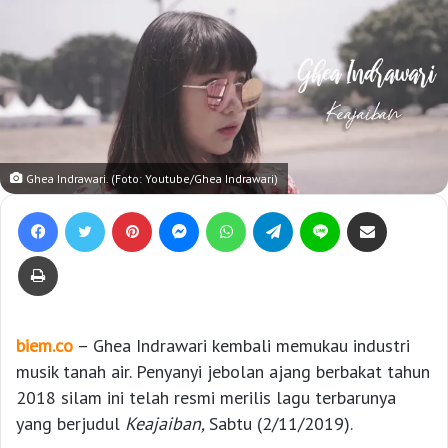
Ghea Indrawari. (Foto: Youtube/Ghea Indrawari)
Facebook
Twitter
Pinterest
Messenger
WhatsApp
Telegram
Line
Bagikan lewat e-Mail
Print
biem.co
– Ghea Indrawari kembali memukau industri
musik tanah air. Penyanyi jebolan ajang berbakat tahun
2018 silam ini telah resmi merilis lagu terbarunya
yang berjudul
Keajaiban,
Sabtu (2/11/2019).