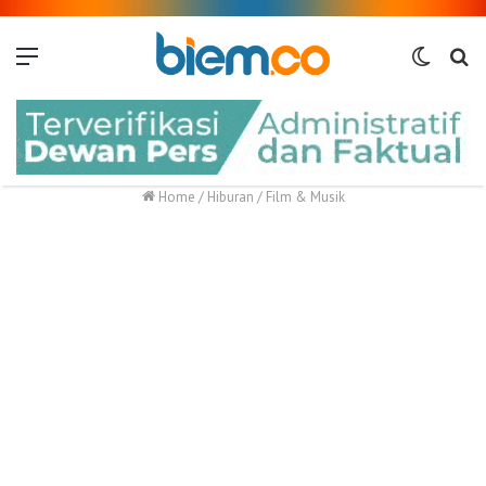
Menu
Switch
Me
skin
Home
/
Hiburan
/
Film & Musik