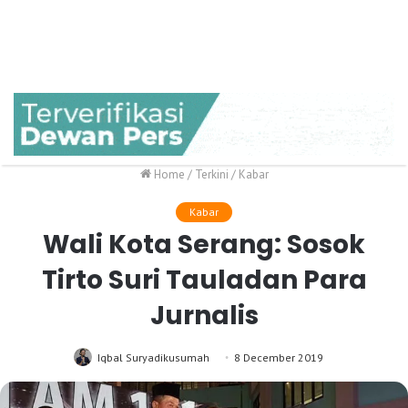
Home
/
Terkini
/
Kabar
Kabar
Wali Kota Serang: Sosok
Tirto Suri Tauladan Para
Jurnalis
Iqbal Suryadikusumah
8 December 2019