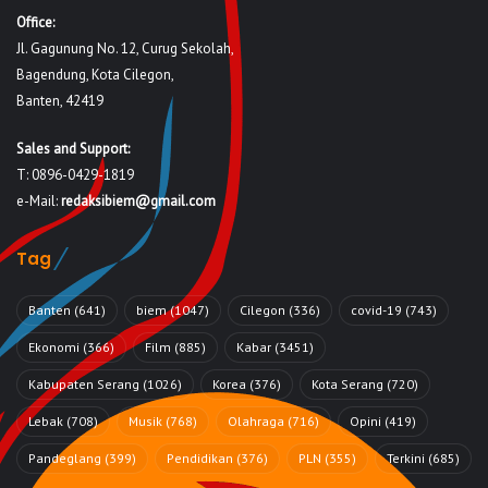
Office:
Jl. Gagunung No. 12, Curug Sekolah,
Bagendung, Kota Cilegon,
Banten, 42419
Sales and Support:
T: 0896-0429-1819
e-Mail:
redaksibiem@gmail.com
Tag
Banten
(641)
biem
(1047)
Cilegon
(336)
covid-19
(743)
Ekonomi
(366)
Film
(885)
Kabar
(3451)
Kabupaten Serang
(1026)
Korea
(376)
Kota Serang
(720)
Lebak
(708)
Musik
(768)
Olahraga
(716)
Opini
(419)
Pandeglang
(399)
Pendidikan
(376)
PLN
(355)
Terkini
(685)