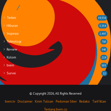
Rubrik
Terkini
19,536
Hiburan
3,354
Inspirasi
2,497
Teknologi
710
Review
340
Kolom
219
biem
503
Survei
12
© Copyright 2026, All Rights Reserved
biem.tv
Disclaimer
Kirim Tulisan
Pedoman Siber
Redaksi
Tarif Iklan
Tentang biem.co