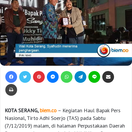
Facebook
Twitter
Pinterest
Messenger
WhatsApp
Telegram
Line
Bagikan lewat e-Mail
Print
KOTA SERANG,
biem.co
– Kegiatan Haul Bapak Pers
Nasional, Tirto Adhi Soerjo (TAS) pada Sabtu
(7/12/2019) malam, di halaman Perpustakaan Daerah