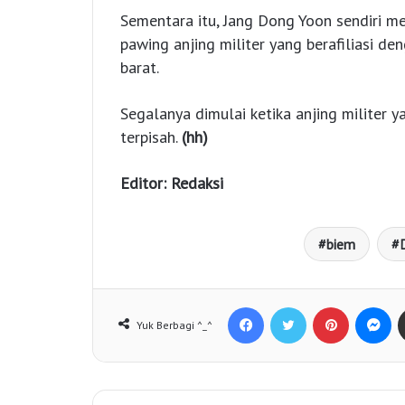
Sementara itu, Jang Dong Yoon sendiri m
pawing anjing militer yang berafiliasi d
barat.
Segalanya dimulai ketika anjing militer 
terpisah.
(hh)
Editor: Redaksi
biem
Facebook
Twitter
Pinterest
Messenger
Yuk Berbagi ^_^