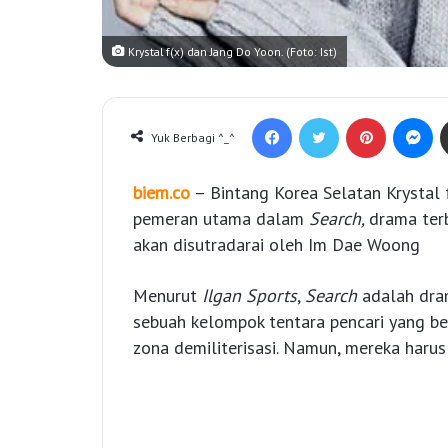
Krystal f(x) dan Jang Do Yoon. (Foto: Ist)
Facebook
Twitter
Pinterest
Messenger
Yuk Berbagi ^_^
biem.co
– Bintang Korea Selatan Krystal 
pemeran utama dalam
Search,
drama ter
akan disutradarai oleh Im Dae Woong
Menurut
Ilgan Sports
,
Search
adalah dra
sebuah kelompok tentara pencari yang be
zona demiliterisasi. Namun, mereka haru