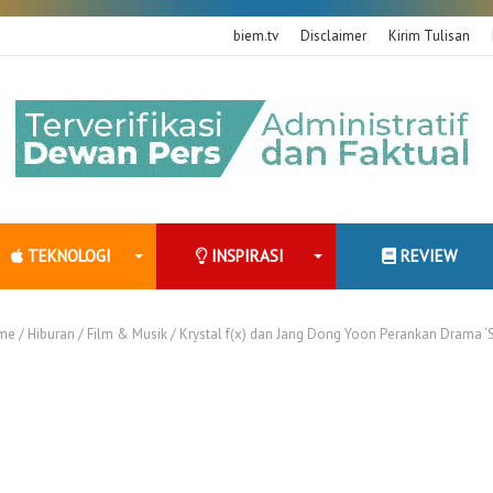
biem.tv
Disclaimer
Kirim Tulisan
TEKNOLOGI
INSPIRASI
REVIEW
me
/
Hiburan
/
Film & Musik
/
Krystal f(x) dan Jang Dong Yoon Perankan Drama ‘