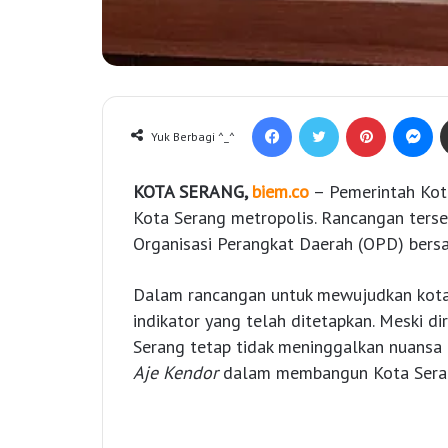
Facebook
Twitter
Pinterest
Messenger
Yuk Berbagi ^_^
KOTA SERANG,
biem.co
– Pemerintah Kot
Kota Serang metropolis. Rancangan terseb
Organisasi Perangkat Daerah (OPD) bersa
Dalam rancangan untuk mewujudkan kota
indikator yang telah ditetapkan. Meski d
Serang tetap tidak meninggalkan nuansa 
Aje Kendor
dalam membangun Kota Sera