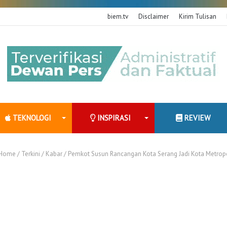
biem.tv
Disclaimer
Kirim Tulisan
TEKNOLOGI
INSPIRASI
REVIEW
Home
/
Terkini
/
Kabar
/
Pemkot Susun Rancangan Kota Serang Jadi Kota Metrop