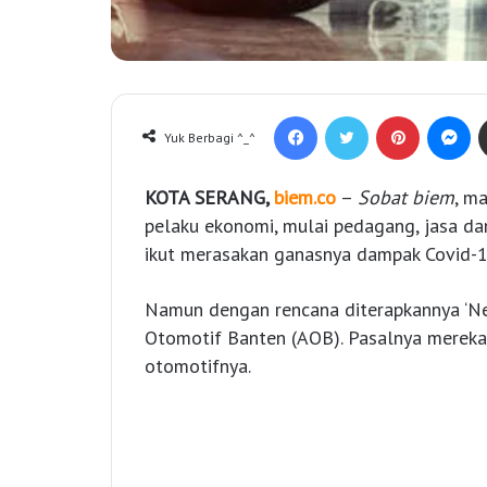
Facebook
Twitter
Pinterest
Messenger
Yuk Berbagi ^_^
KOTA SERANG,
biem.co
–
Sobat biem
, m
pelaku ekonomi, mulai pedagang, jasa dan
ikut merasakan ganasnya dampak Covid-1
Namun dengan rencana diterapkannya ‘Ne
Otomotif Banten (AOB). Pasalnya mereka 
otomotifnya.