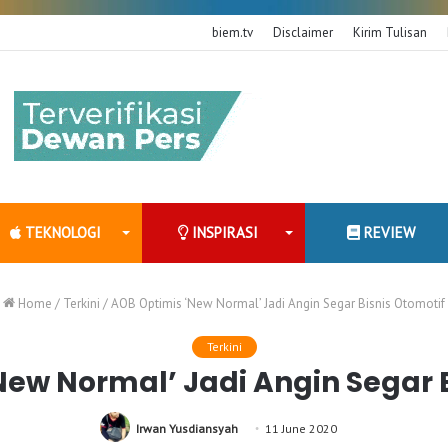
biem.tv
Disclaimer
Kirim Tulisan
TEKNOLOGI
INSPIRASI
REVIEW
Home
/
Terkini
/
AOB Optimis ‘New Normal’ Jadi Angin Segar Bisnis Otomotif
Terkini
New Normal’ Jadi Angin Segar B
Irwan Yusdiansyah
11 June 2020