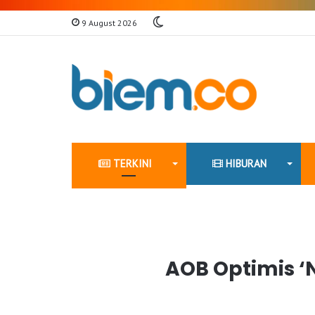
Switch
9 August 2026
skin
TERKINI
HIBURAN
AOB Optimis ‘