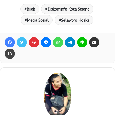
Bijak
Diskominfo Kota Serang
Media Sosial
Selawbro Hoaks
Facebook
Twitter
Pinterest
Messenger
WhatsApp
Telegram
Line
Bagikan lewat e-Mail
Print