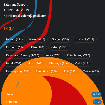
Sales and Support:
T: 0896-0429-1819
e-Mail:
redaksibiem@gmail.com
Tag
Banten
(641)
biem
(1047)
Cilegon
(336)
covid-19
(743)
Ekonomi
(366)
Film
(885)
Kabar
(3451)
Kabupaten Serang
(1026)
Korea
(376)
Kota Serang
(720)
Lebak
(708)
Musik
(768)
Olahraga
(716)
Opini
(419)
Pandeglang
(399)
Pendidikan
(376)
PLN
(355)
Terkini
(685)
Rubrik
Terkini
19,535
Hiburan
3,354