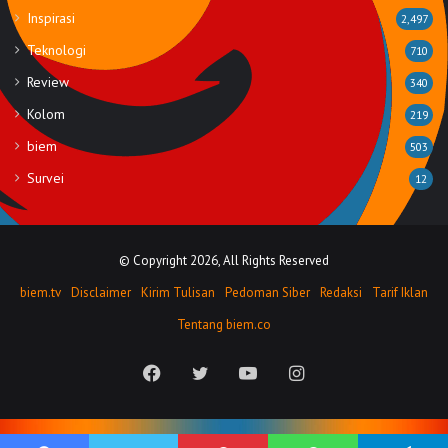
Inspirasi
2,497
Teknologi
710
Review
340
Kolom
219
biem
503
Survei
12
© Copyright 2026, All Rights Reserved
biem.tv
Disclaimer
Kirim Tulisan
Pedoman Siber
Redaksi
Tarif Iklan
Tentang biem.co
Facebook
Twitter
YouTube
Instagram