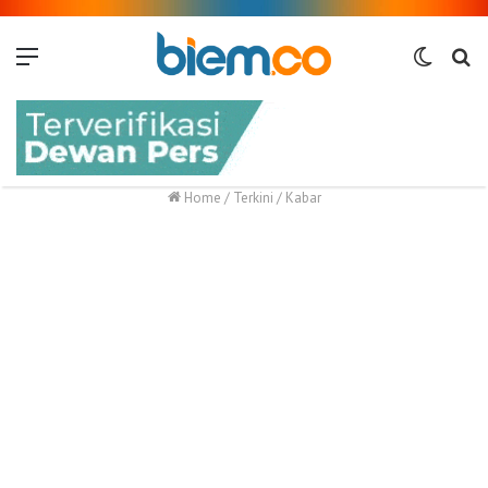
Menu
Switch
Me
skin
Home
/
Terkini
/
Kabar