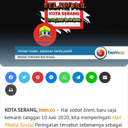
Facebook
Twitter
Pinterest
Messenger
WhatsApp
Telegram
Line
Bagikan lewat e-Mail
Print
KOTA
SERANG
,
biem.co
– Hai
sobat biem
, baru saja
kemarin tanggal 10 Juni 2020, kita memperingati
Hari
Media Sosial
. Peringatan tersebut sebenarnya sebagai